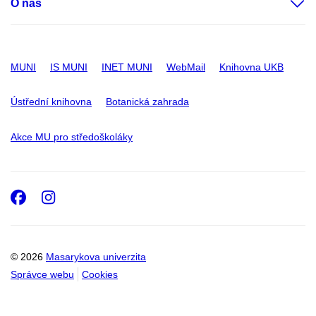
O nás
MUNI
IS MUNI
INET MUNI
WebMail
Knihovna UKB
Ústřední knihovna
Botanická zahrada
Akce MU pro středoškoláky
Facebook
Instagram
© 2026
Masarykova univerzita
Správce webu
Cookies