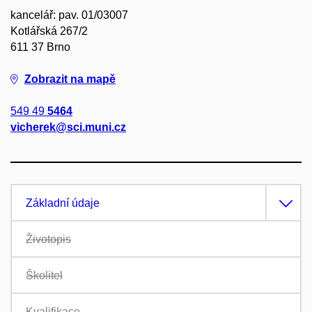
kancelář: pav. 01/03007
Kotlářská 267/2
611 37 Brno
Zobrazit na mapě
549 49
5464
vicherek@sci.muni.cz
Základní údaje
Životopis
Školitel
Kvalifikace