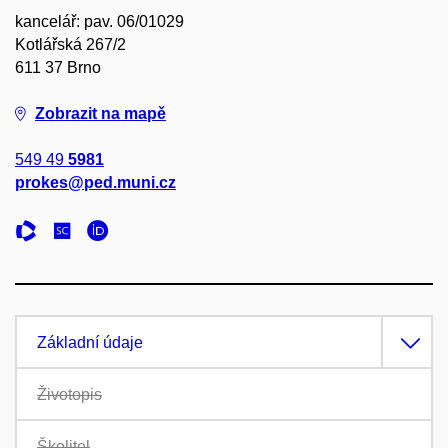
kancelář: pav. 06/01029
Kotlářská 267/2
611 37 Brno
Zobrazit na mapě
549 49
5981
prokes@ped.muni.cz
Základní údaje
Životopis
Školitel