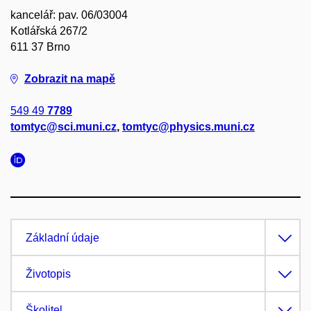
kancelář: pav. 06/03004
Kotlářská 267/2
611 37 Brno
Zobrazit na mapě
549 49
7789
tomtyc@sci.muni.cz
,
tomtyc@physics.muni.cz
Základní údaje
Životopis
Školitel