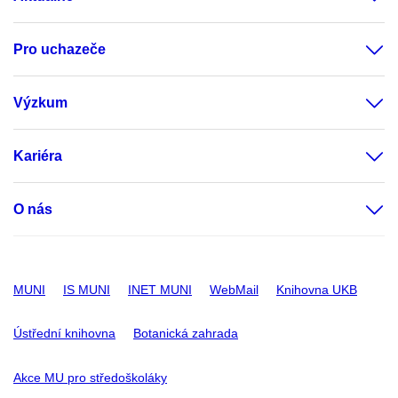
Pro uchazeče
Výzkum
Kariéra
O nás
MUNI
IS MUNI
INET MUNI
WebMail
Knihovna UKB
Ústřední knihovna
Botanická zahrada
Akce MU pro středoškoláky