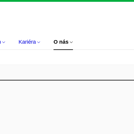
m
Kariéra
O nás