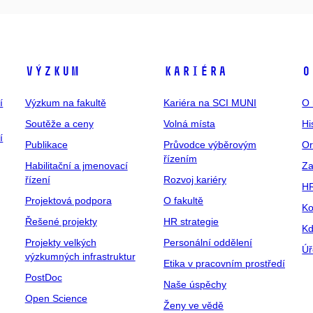
Výzkum
Kariéra
O
í
Výzkum na fakultě
Kariéra na SCI MUNI
O 
Soutěže a ceny
Volná místa
Hi
í
Publikace
Průvodce výběrovým
Or
řízením
Habilitační a jmenovací
Za
řízení
Rozvoj kariéry
H
Projektová podpora
O fakultě
Ko
Řešené projekty
HR strategie
Kd
Projekty velkých
Personální oddělení
Úř
výzkumných infrastruktur
Etika v pracovním prostředí
PostDoc
Naše úspěchy
Open Science
Ženy ve vědě