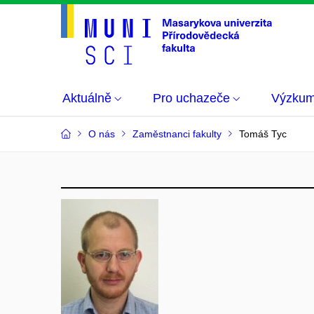
Aktuálně
Pro uchazeče
Výzku
O nás
Zaměstnanci fakulty
Tomáš Tyc