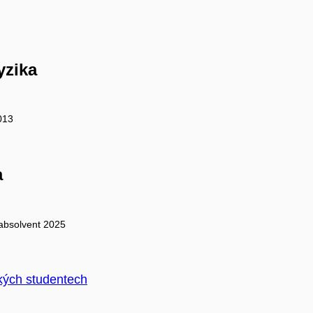
yzika
013
a
absolvent 2025
kých studentech