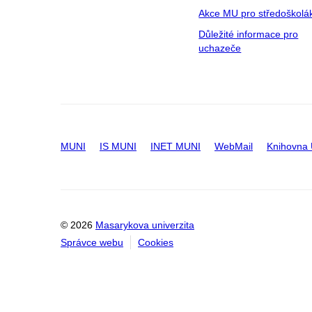
Akce MU pro středoškolá
Důležité informace pro
uchazeče
MUNI
IS MUNI
INET MUNI
WebMail
Knihovna
© 2026
Masarykova univerzita
Správce webu
Cookies