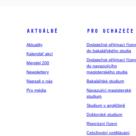
Aktuálně
Pro uchazeče
Aktuality
Dodatečné přijímací řízen
do bakalářského studia
Kalendář akcí
Dodatečné přijímací řízen
Mendel 200
do navazujícího
Newslettery
magisterského studia
Napsali o nás
Bakalářské studium
Pro média
Navazující magisterské
studium
Studium v angličtině
Doktorské studium
Rigorózní řízení
Celoživotní vzdělávání