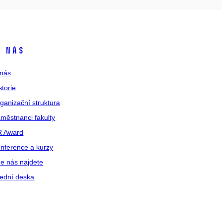
 nás
nás
storie
ganizační struktura
městnanci fakulty
R Award
nference a kurzy
e nás najdete
ední deska