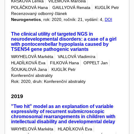
KRSKOVÁ Lenka
VILÉMOVÁ Marcela
POLÁČKOVÁ Hana
GAILLYOVÁ Renata
KUGLÍK Petr
Recenzovaný odborný článek
Neurogenetics
, rok: 2020, ročník: 21, vydání: 4,
DOI
The clinical utility of targeted NGS in
neurodevelopmental disorders: a case of a girl
with pontocerebellar hypoplasia caused by
TSEN54 gene pathogenic variants
WAYHELOVÁ Markéta
VALLOVÁ Vladimíra
HLADÍLKOVÁ Eva
FILKOVÁ Hana
OPPELT Jan
ŠOUKALOVÁ Jana
KUGLÍK Petr
Konferenční abstrakty
Rok: 2020, druh: Konferenční abstrakty
2019
"Two hit" model as an explanation of variable
expressivity of recurrent submicroscopic
chromosomal rearrangements in children with
intellectual disability and developmental delay
WAYHELOVÁ Markéta
HLADÍLKOVÁ Eva