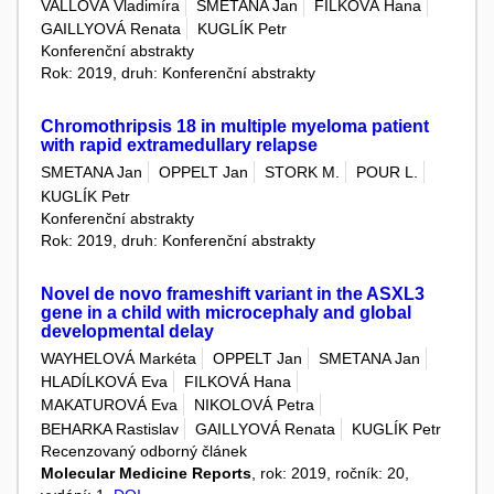
VALLOVÁ Vladimíra
SMETANA Jan
FILKOVÁ Hana
GAILLYOVÁ Renata
KUGLÍK Petr
Konferenční abstrakty
Rok: 2019, druh: Konferenční abstrakty
Chromothripsis 18 in multiple myeloma patient
with rapid extramedullary relapse
SMETANA Jan
OPPELT Jan
STORK M.
POUR L.
KUGLÍK Petr
Konferenční abstrakty
Rok: 2019, druh: Konferenční abstrakty
Novel de novo frameshift variant in the ASXL3
gene in a child with microcephaly and global
developmental delay
WAYHELOVÁ Markéta
OPPELT Jan
SMETANA Jan
HLADÍLKOVÁ Eva
FILKOVÁ Hana
MAKATUROVÁ Eva
NIKOLOVÁ Petra
BEHARKA Rastislav
GAILLYOVÁ Renata
KUGLÍK Petr
Recenzovaný odborný článek
Molecular Medicine Reports
, rok: 2019, ročník: 20,