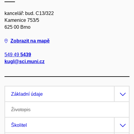
kancelář: bud. C13/322
Kamenice 753/5
625 00 Brno
Zobrazit na mapě
549 49
5439
kugl@sci.muni.cz
Základní údaje
Životopis
Školitel