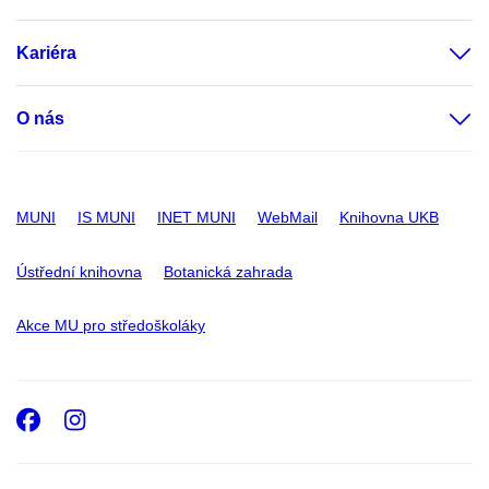
Kariéra
O nás
MUNI
IS MUNI
INET MUNI
WebMail
Knihovna UKB
Ústřední knihovna
Botanická zahrada
Akce MU pro středoškoláky
Facebook
Instagram