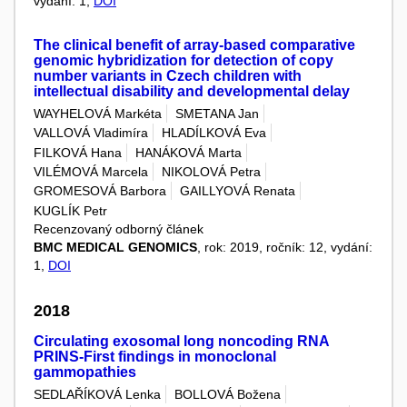
vydání: 1,
DOI
The clinical benefit of array-based comparative
genomic hybridization for detection of copy
number variants in Czech children with
intellectual disability and developmental delay
WAYHELOVÁ Markéta
SMETANA Jan
VALLOVÁ Vladimíra
HLADÍLKOVÁ Eva
FILKOVÁ Hana
HANÁKOVÁ Marta
VILÉMOVÁ Marcela
NIKOLOVÁ Petra
GROMESOVÁ Barbora
GAILLYOVÁ Renata
KUGLÍK Petr
Recenzovaný odborný článek
BMC MEDICAL GENOMICS
, rok: 2019, ročník: 12, vydání:
1,
DOI
2018
Circulating exosomal long noncoding RNA
PRINS-First findings in monoclonal
gammopathies
SEDLAŘÍKOVÁ Lenka
BOLLOVÁ Božena