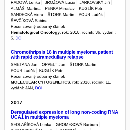
RADOVÁ Lenka
BROŽOVÁ Lucie
JARKOVSKÝ Jiří
ALMÁŠI Martina
PENKA Miroslav
KUGLÍK Petr
SANDECKÁ Viera
ŠTORK Martin
POUR Luděk
ŠEVČÍKOVÁ Sabina
Recenzovaný odborný článek
Hematological Oncology
, rok: 2018, ročník: 36, vydání:
5,
DOI
Chromothripsis 18 in multiple myeloma patient
with rapid extramedullary relapse
SMETANA Jan
OPPELT Jan
ŠTORK Martin
POUR Luděk
KUGLÍK Petr
Recenzovaný odborný článek
MOLECULAR CYTOGENETICS
, rok: 2018, ročník: 11,
vydání: JAN,
DOI
2017
Deregulated expression of long non-coding RNA
UCA1 in multiple myeloma
SEDLAŘÍKOVÁ Lenka
GROMESOVÁ Barbora