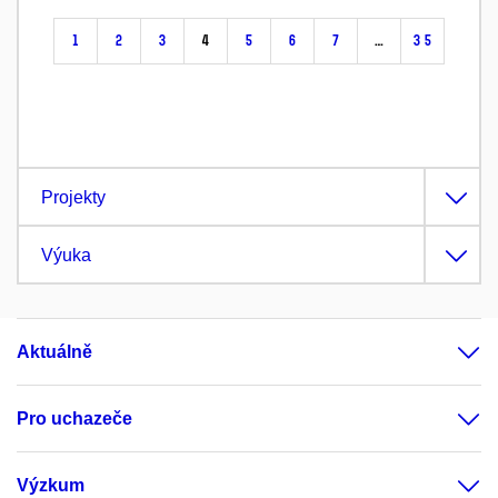
1
2
3
4
5
6
7
…
35
Projekty
Výuka
Aktuálně
Pro uchazeče
Výzkum