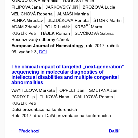
KUBACZKOVÁ Veronika
RADOVÁ Lenka
FILIPOVA Jana
JARKOVSKÝ Jiří
BROŽOVÁ Lucie
VELICHOVÁ Roberta
ALMÁŠI Martina
PENKA Miroslav
BEZDĚKOVÁ Renata
ŠTORK Martin
ADAM Zdeněk
POUR Luděk
KREJČÍ Marta
KUGLÍK Petr
HÁJEK Roman
ŠEVČÍKOVÁ Sabina
Recenzovaný odborný článek
European Journal of Haematology
, rok: 2017, ročník:
99, vydání: 3,
DOI
The clinical impact of targeted „next-generation“
sequencing in molecular diagnostics of
intellectual disabilities and multiple congenital
abnormalities
WAYHELOVÁ Markéta
OPPELT Jan
SMETANA Jan
PARDY Filip
FILKOVÁ Hana
GAILLYOVÁ Renata
KUGLÍK Petr
Další prezentace na konferencích
Rok: 2017, druh: Další prezentace na konferencích
Předchozí
Další