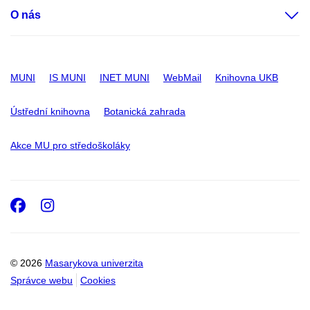
O nás
MUNI
IS MUNI
INET MUNI
WebMail
Knihovna UKB
Ústřední knihovna
Botanická zahrada
Akce MU pro středoškoláky
Facebook
Instagram
© 2026
Masarykova univerzita
Správce webu
Cookies