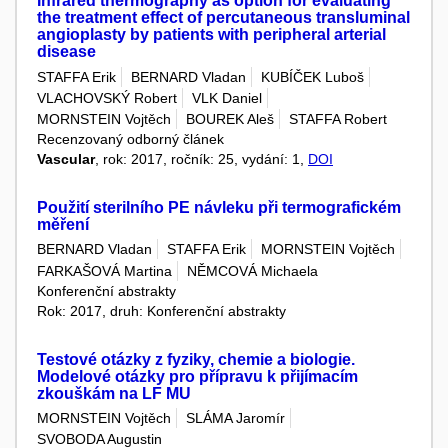
Infrared thermography as option for evaluating
the treatment effect of percutaneous transluminal
angioplasty by patients with peripheral arterial
disease
STAFFA Erik
BERNARD Vladan
KUBÍČEK Luboš
VLACHOVSKÝ Robert
VLK Daniel
MORNSTEIN Vojtěch
BOUREK Aleš
STAFFA Robert
Recenzovaný odborný článek
Vascular
, rok: 2017, ročník: 25, vydání: 1,
DOI
Použití sterilního PE návleku při termografickém
měření
BERNARD Vladan
STAFFA Erik
MORNSTEIN Vojtěch
FARKAŠOVÁ Martina
NĚMCOVÁ Michaela
Konferenční abstrakty
Rok: 2017, druh: Konferenční abstrakty
Testové otázky z fyziky, chemie a biologie.
Modelové otázky pro přípravu k přijímacím
zkouškám na LF MU
MORNSTEIN Vojtěch
SLÁMA Jaromír
SVOBODA Augustin