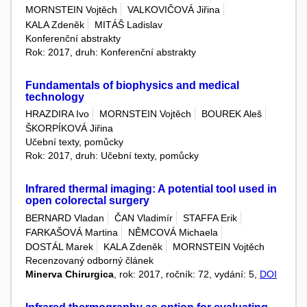
MORNSTEIN Vojtěch
VALKOVIČOVÁ Jiřina
KALA Zdeněk
MITÁŠ Ladislav
Konferenční abstrakty
Rok: 2017, druh: Konferenční abstrakty
Fundamentals of biophysics and medical
technology
HRAZDIRA Ivo
MORNSTEIN Vojtěch
BOUREK Aleš
ŠKORPÍKOVÁ Jiřina
Učební texty, pomůcky
Rok: 2017, druh: Učební texty, pomůcky
Infrared thermal imaging: A potential tool used in
open colorectal surgery
BERNARD Vladan
ČAN Vladimír
STAFFA Erik
FARKAŠOVÁ Martina
NĚMCOVÁ Michaela
DOSTÁL Marek
KALA Zdeněk
MORNSTEIN Vojtěch
Recenzovaný odborný článek
Minerva Chirurgica
, rok: 2017, ročník: 72, vydání: 5,
DOI