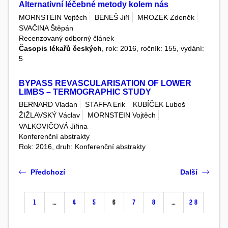
Alternativní léčebné metody kolem nás
MORNSTEIN Vojtěch
BENEŠ Jiří
MROZEK Zdeněk
SVAČINA Štěpán
Recenzovaný odborný článek
Časopis lékařů českých
, rok: 2016, ročník: 155, vydání:
5
BYPASS REVASCULARISATION OF LOWER
LIMBS – TERMOGRAPHIC STUDY
BERNARD Vladan
STAFFA Erik
KUBÍČEK Luboš
ŽIŽLAVSKÝ Václav
MORNSTEIN Vojtěch
VALKOVIČOVÁ Jiřina
Konferenční abstrakty
Rok: 2016, druh: Konferenční abstrakty
Předchozí
Další
1
…
4
5
6
7
8
…
28