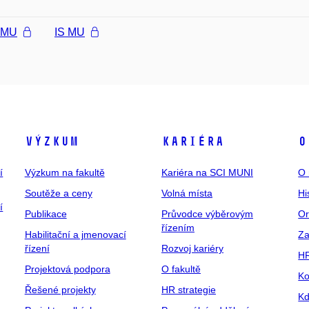
l MU
IS MU
Výzkum
Kariéra
O
í
Výzkum na fakultě
Kariéra na SCI MUNI
O 
Soutěže a ceny
Volná místa
Hi
í
Publikace
Průvodce výběrovým
Or
řízením
Habilitační a jmenovací
Za
řízení
Rozvoj kariéry
H
Projektová podpora
O fakultě
Ko
Řešené projekty
HR strategie
Kd