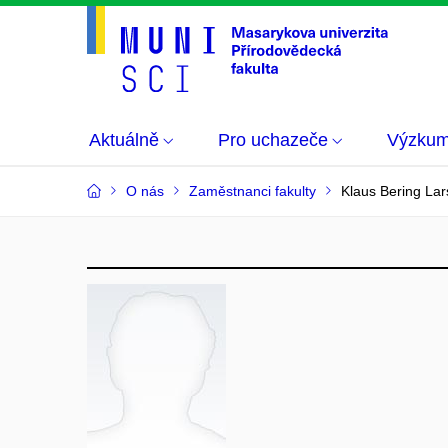
Aktuálně
Pro uchazeče
Výzku
O nás
Zaměstnanci fakulty
Klaus Bering La