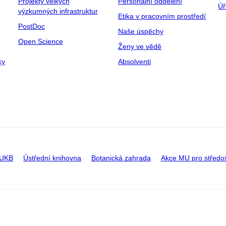
Projekty velkých
Personální oddělení
Úř
výzkumných infrastruktur
Etika v pracovním prostředí
PostDoc
Naše úspěchy
Open Science
Ženy ve vědě
ky
Absolventi
 UKB
Ústřední knihovna
Botanická zahrada
Akce MU pro středo