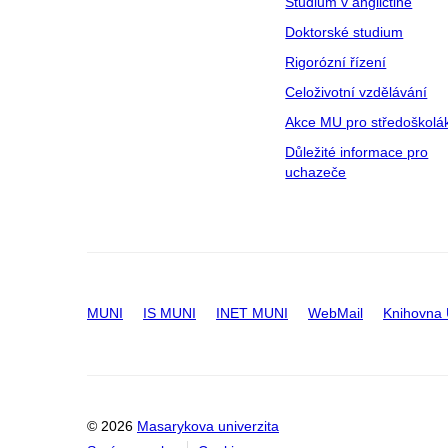
Studium v angličtině
Doktorské studium
Rigorózní řízení
Celoživotní vzdělávání
Akce MU pro středoškolá
Důležité informace pro
uchazeče
MUNI
IS MUNI
INET MUNI
WebMail
Knihovna
© 2026
Masarykova univerzita