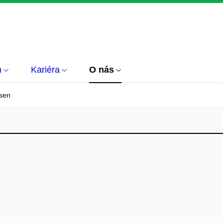
m
Kariéra
O nás
rsen