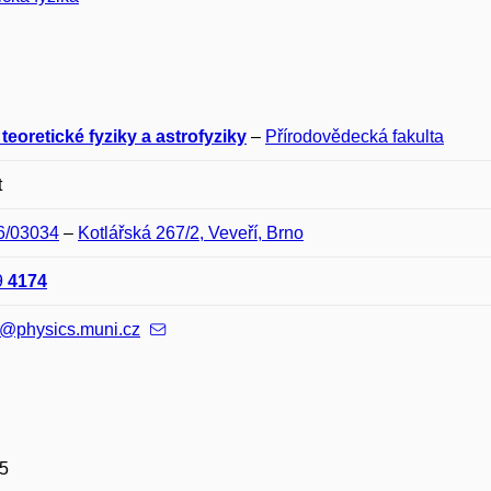
teoretické fyziky a astrofyziky
–
Přírodovědecká fakulta
t
06/03034
–
Kotlářská 267/2, Veveří, Brno
9
4174
g@physics.muni.cz
5