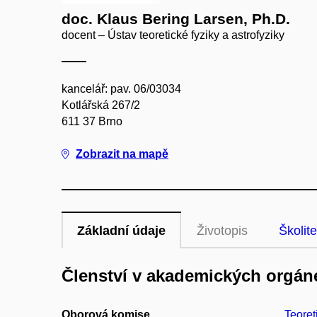
doc. Klaus Bering Larsen, Ph.D.
docent – Ústav teoretické fyziky a astrofyziky
kancelář: pav. 06/03034
Kotlářská 267/2
611 37 Brno
Zobrazit na mapě
Základní údaje
Životopis
Školite
Členství v akademických orgán
Oborová komise
Teoret