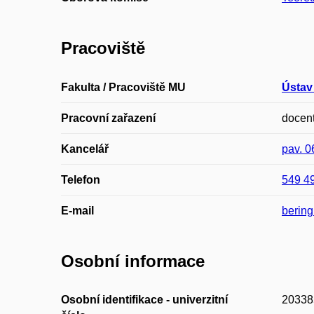
Pracoviště
Fakulta / Pracoviště MU
Ústav 
Pracovní zařazení
docen
Kancelář
pav. 
Telefon
549 4
E-mail
berin
Osobní informace
Osobní identifikace - univerzitní
20338