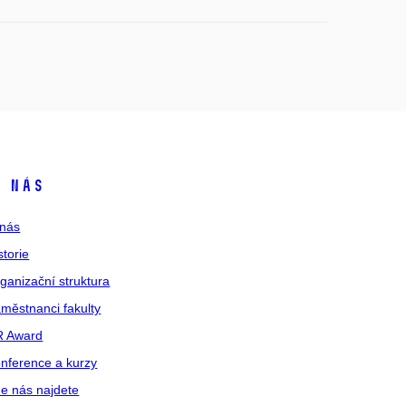
 nás
nás
storie
ganizační struktura
městnanci fakulty
R Award
nference a kurzy
e nás najdete