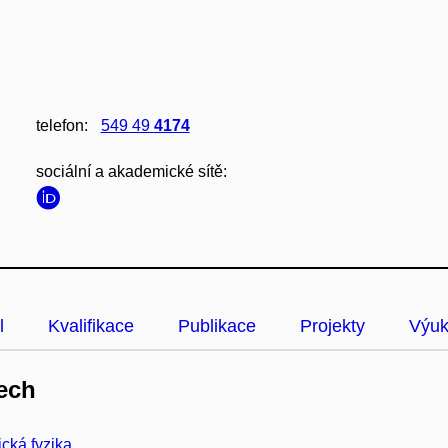
telefon:
549 49
4174
sociální a akademické sítě:
l
Kvalifikace
Publikace
Projekty
Výu
ech
ická fyzika