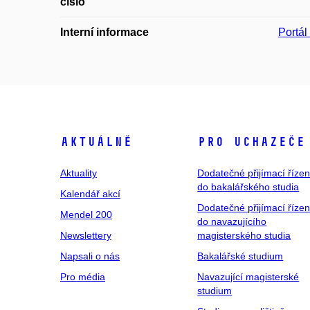
číslo
Interní informace
Portá
Aktuálně
Pro uchazeče
Aktuality
Dodatečné přijímací řízen
do bakalářského studia
Kalendář akcí
Dodatečné přijímací řízen
Mendel 200
do navazujícího
Newslettery
magisterského studia
Napsali o nás
Bakalářské studium
Pro média
Navazující magisterské
studium