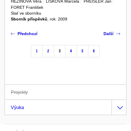
HEZINOVÁ Věra
LIŠKOVÁ Marcela
PREISLER Jan
FORET František
Stať ve sborníku
Sborník příspěvků
, rok: 2009
Předchozí
Další
1
2
3
4
5
6
Projekty
Výuka