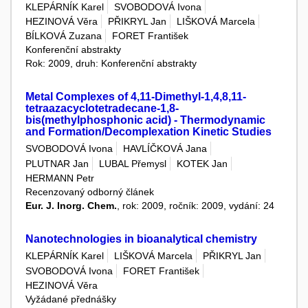
KLEPÁRNÍK Karel
SVOBODOVÁ Ivona
HEZINOVÁ Věra
PŘIKRYL Jan
LIŠKOVÁ Marcela
BÍLKOVÁ Zuzana
FORET František
Konferenční abstrakty
Rok: 2009, druh: Konferenční abstrakty
Metal Complexes of 4,11-Dimethyl-1,4,8,11-
tetraazacyclotetradecane-1,8-
bis(methylphosphonic acid) - Thermodynamic
and Formation/Decomplexation Kinetic Studies
SVOBODOVÁ Ivona
HAVLÍČKOVÁ Jana
PLUTNAR Jan
LUBAL Přemysl
KOTEK Jan
HERMANN Petr
Recenzovaný odborný článek
Eur. J. Inorg. Chem.
, rok: 2009, ročník: 2009, vydání: 24
Nanotechnologies in bioanalytical chemistry
KLEPÁRNÍK Karel
LIŠKOVÁ Marcela
PŘIKRYL Jan
SVOBODOVÁ Ivona
FORET František
HEZINOVÁ Věra
Vyžádané přednášky