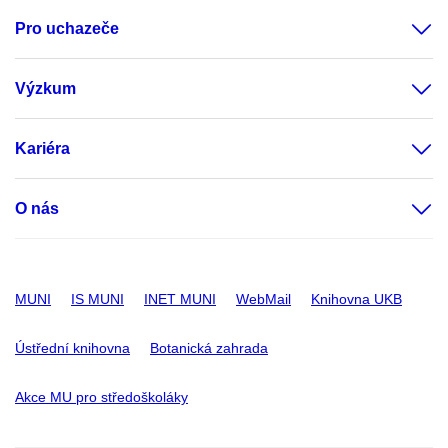
Pro uchazeče
Výzkum
Kariéra
O nás
MUNI
IS MUNI
INET MUNI
WebMail
Knihovna UKB
Ústřední knihovna
Botanická zahrada
Akce MU pro středoškoláky