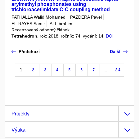
arylmethyl phosphonates using
trichloroacetimidate C-C coupling method
FATHALLA Walid Mohamed
PAZDERA Pavel
EL-RAYES Samir
ALI Ibrahim
Recenzovaný odborný článek
Tetrahedron
, rok: 2018, ročník: 74, vydání: 14,
DOI
Předchozí
Další
1
2
3
4
5
6
7
…
24
Projekty
Výuka