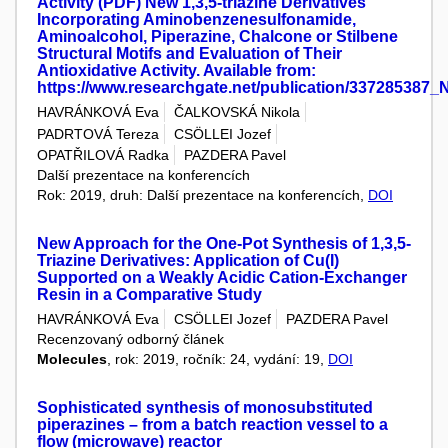
Activity (PDF) New 1,3,5-triazine Derivatives
Incorporating Aminobenzenesulfonamide,
Aminoalcohol, Piperazine, Chalcone or Stilbene
Structural Motifs and Evaluation of Their
Antioxidative Activity. Available from:
https://www.researchgate.net/publication/337285387
HAVRÁNKOVÁ Eva
ČALKOVSKÁ Nikola
PADRTOVÁ Tereza
CSÖLLEI Jozef
OPATŘILOVÁ Radka
PAZDERA Pavel
Další prezentace na konferencích
Rok: 2019, druh: Další prezentace na konferencích,
DOI
New Approach for the One-Pot Synthesis of 1,3,5-
Triazine Derivatives: Application of Cu(I)
Supported on a Weakly Acidic Cation-Exchanger
Resin in a Comparative Study
HAVRÁNKOVÁ Eva
CSÖLLEI Jozef
PAZDERA Pavel
Recenzovaný odborný článek
Molecules
, rok: 2019, ročník: 24, vydání: 19,
DOI
Sophisticated synthesis of monosubstituted
piperazines – from a batch reaction vessel to a
flow (microwave) reactor