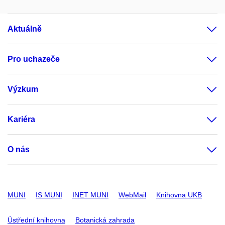
Aktuálně
Pro uchazeče
Výzkum
Kariéra
O nás
MUNI
IS MUNI
INET MUNI
WebMail
Knihovna UKB
Ústřední knihovna
Botanická zahrada