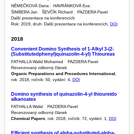
NĚMEČKOVÁ Dana
HAVRÁNKOVÁ Eva
ŠIMBERA Jan
ŠEVČÍK Richard
PAZDERA Pavel
Další prezentace na konferencích
Rok: 2019, druh: Další prezentace na konferencích,
DOI
2018
Convenient Domino Synthesis of 1-Alkyl 3-(2-
(Substitutedphenyl)quinazolin-4-yl) Thioureas
FATHALLA Walid Mohamed
PAZDERA Pavel
Recenzovaný odborný článek
Organic Preparations and Procedures International
,
rok: 2018, ročník: 50, vydání: 4,
DOI
Domino synthesis of quinazolin-4-yl thioureido
alkanoates
FATHALLA Walid
PAZDERA Pavel
Recenzovaný odborný článek
Chemical Papers
, rok: 2018, ročník: 72, vydání: 1,
DOI
Efficient synthesis of alpha-substituted-alpha-