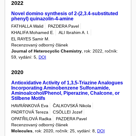
2022
Novel domino synthesis of 2-(2,3.4-substituted
phenyl) quinazolin-4-amine
FATHALLA Walid
PAZDERA Pavel
KHALIFA Mohamed E.
ALI Ibrahim A. I.
EL RAYES Samir M.
Recenzovaný odborný článek
Journal of Heterocyclic Chemistry
, rok: 2022, ročník:
59, vydání: 5,
DOI
2020
Antioxidative Activity of 1,3,5-Triazine Analogues
Incorporating Aminobenzene Sulfonamide,
Aminoalcohol/Phenol, Piperazine, Chalcone, or
Stilbene Motifs
HAVRÁNKOVÁ Eva
ČALKOVSKÁ Nikola
PADRTOVÁ Tereza
CSÖLLEI Jozef
OPATŘILOVÁ Radka
PAZDERA Pavel
Recenzovaný odborný článek
Molecules
, rok: 2020, ročník: 25, vydání: 8,
DOI