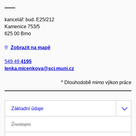
kancelář: bud. E25/212
Kamenice 753/5
625 00 Brno
Zobrazit na mapě
549 49
4195
lenka.micenkova@sci.muni.cz
Dlouhodobě mimo výkon práce
Základní údaje
Životopis