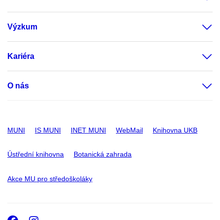
Výzkum
Kariéra
O nás
MUNI
IS MUNI
INET MUNI
WebMail
Knihovna UKB
Ústřední knihovna
Botanická zahrada
Akce MU pro středoškoláky