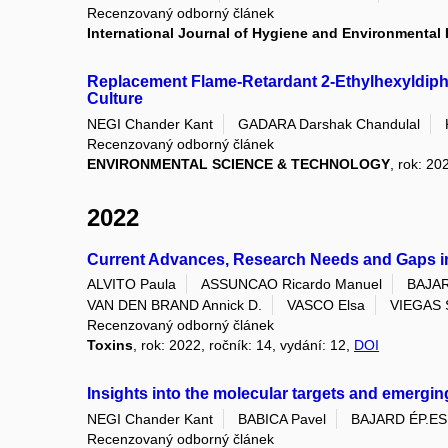
Recenzovaný odborný článek
International Journal of Hygiene and Environmental 
Replacement Flame-Retardant 2-Ethylhexyldip
Culture
NEGI Chander Kant
GADARA Darshak Chandulal
Recenzovaný odborný článek
ENVIRONMENTAL SCIENCE & TECHNOLOGY
, rok: 20
2022
Current Advances, Research Needs and Gaps i
ALVITO Paula
ASSUNCAO Ricardo Manuel
BAJAR
VAN DEN BRAND Annick D.
VASCO Elsa
VIEGAS 
Recenzovaný odborný článek
Toxins
, rok: 2022, ročník: 14, vydání: 12,
DOI
Insights into the molecular targets and emergin
NEGI Chander Kant
BABICA Pavel
BAJARD ÉP.ESN
Recenzovaný odborný článek