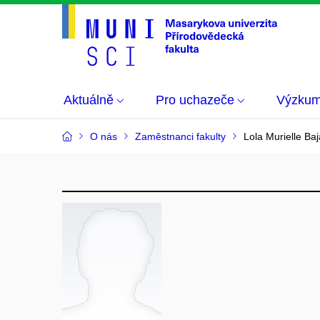
Aktuálně
Pro uchazeče
Výzku
O nás
Zaměstnanci fakulty
Lola Murielle Ba