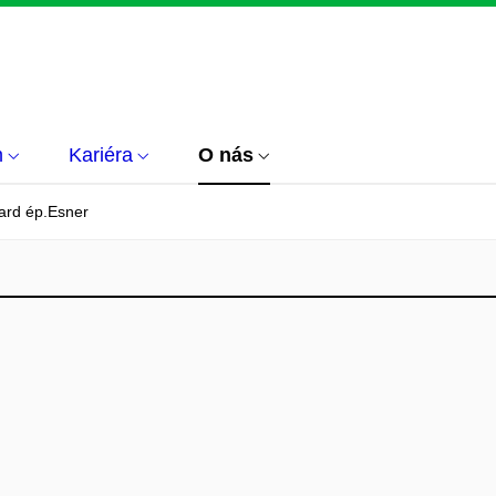
m
Kariéra
O nás
jard ép.Esner