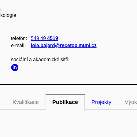
.
ikologie
telefon:
549 49
4519
e‑mail:
lola.bajard@recetox.muni.cz
sociální a akademické sítě:
Kvalifikace
Publikace
Projekty
Výuk