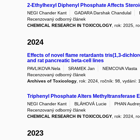
2-Ethylhexyl Diphenyl Phosphate Affects Stero
NEGI Chander Kant
GADARA Darshak Chandulal
Recenzovaný odborný článek
CHEMICAL RESEARCH IN TOXICOLOGY
, rok: 2025, r
2024
Effects of novel flame retardants tris(1,3-dic
and rat pancreatic beta-cell lines
PAVLIKOVA Nela
SRAMEK Jan
NEMCOVA Vlasta
Recenzovaný odborný článek
Archives of Toxicology
, rok: 2024, ročník: 98, vydání: 
Triphenyl Phosphate Alters Methyltransferase
NEGI Chander Kant
BLÁHOVÁ Lucie
PHAN Audrey
Recenzovaný odborný článek
CHEMICAL RESEARCH IN TOXICOLOGY
, rok: 2024, r
2023