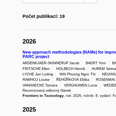
Počet publikací: 19
2026
New approach methodologies (NAMs) for improve
PARC project
ARDENKJAER-SKINNERUP Jacob
BAERT Yoni
BA
FRITSCHE Ellen
HOLBECH Henrik
HUREM Selm
LYCHE Jan Ludvig
MAI Phuong Ngoc Thi
NEUHAUS
RAMHOJ Louise
ŘEHŮŘKOVÁ Eliška
ROSENMAI A
VANHAECKE Tamara
VERGAUWEN Lucia
WEDEB
Recenzovaný odborný článek
Frontiers in Toxicology
, rok: 2026, ročník: 8, vydání:
2025