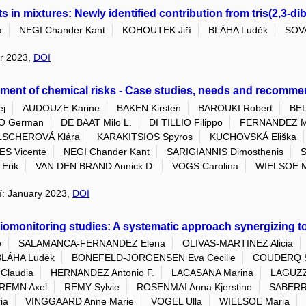
nts in mixtures: Newly identified contribution from tris(2,
a
NEGI Chander Kant
KOHOUTEK Jiří
BLÁHA Luděk
SOV
er 2023,
DOI
ssment of chemical risks - Case studies, needs and recomm
j
AUDOUZE Karine
BAKEN Kirsten
BAROUKI Robert
BEL
O German
DE BAAT Milo L.
DI TILLIO Filippo
FERNANDEZ Ma
LSCHEROVÁ Klára
KARAKITSIOS Spyros
KUCHOVSKÁ Eliška
S Vicente
NEGI Chander Kant
SARIGIANNIS Dimosthenis
S
Erik
VAN DEN BRAND Annick D.
VOGS Carolina
WIELSOE M
ní: January 2023,
DOI
biomonitoring studies: A systematic approach synergizing t
e
SALAMANCA-FERNANDEZ Elena
OLIVAS-MARTINEZ Alicia
BLÁHA Luděk
BONEFELD-JORGENSEN Eva Cecilie
COUDERQ S
laudia
HERNANDEZ Antonio F.
LACASANA Marina
LAGUZZ
REMN Axel
REMY Sylvie
ROSENMAI Anna Kjerstine
SABERR 
ia
VINGGAARD Anne Marie
VOGEL Ulla
WIELSOE Maria