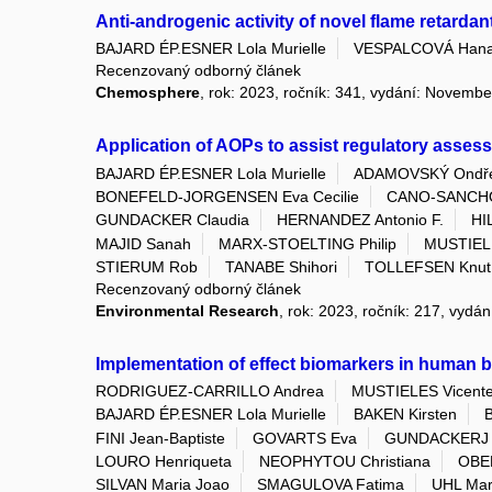
Anti-androgenic activity of novel flame retarda
BAJARD ÉP.ESNER Lola Murielle
VESPALCOVÁ Han
Recenzovaný odborný článek
Chemosphere
, rok: 2023, ročník: 341, vydání: Novemb
Application of AOPs to assist regulatory asse
BAJARD ÉP.ESNER Lola Murielle
ADAMOVSKÝ Ondře
BONEFELD-JORGENSEN Eva Cecilie
CANO-SANCH
GUNDACKER Claudia
HERNANDEZ Antonio F.
HI
MAJID Sanah
MARX-STOELTING Philip
MUSTIELE
STIERUM Rob
TANABE Shihori
TOLLEFSEN Knut 
Recenzovaný odborný článek
Environmental Research
, rok: 2023, ročník: 217, vydá
Implementation of effect biomarkers in human 
RODRIGUEZ-CARRILLO Andrea
MUSTIELES Vicent
BAJARD ÉP.ESNER Lola Murielle
BAKEN Kirsten
FINI Jean-Baptiste
GOVARTS Eva
GUNDACKERJ C
LOURO Henriqueta
NEOPHYTOU Christiana
OBE
SILVAN Maria Joao
SMAGULOVA Fatima
UHL Mar