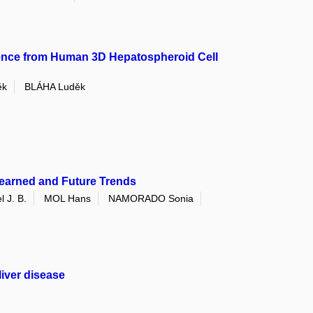
ence from Human 3D Hepatospheroid Cell
ěk
BLÁHA Luděk
earned and Future Trends
 J. B.
MOL Hans
NAMORADO Sonia
liver disease