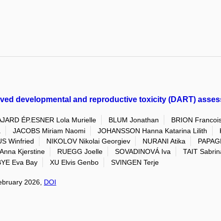
d developmental and reproductive toxicity (DART) assessm
JARD ÉP.ESNER Lola Murielle
BLUM Jonathan
BRION Francoi
a
JACOBS Miriam Naomi
JOHANSSON Hanna Katarina Lilith
 Winfried
NIKOLOV Nikolai Georgiev
NURANI Atika
PAPAG
nna Kjerstine
RUEGG Joelle
SOVADINOVÁ Iva
TAIT Sabrin
YE Eva Bay
XU Elvis Genbo
SVINGEN Terje
 February 2026,
DOI