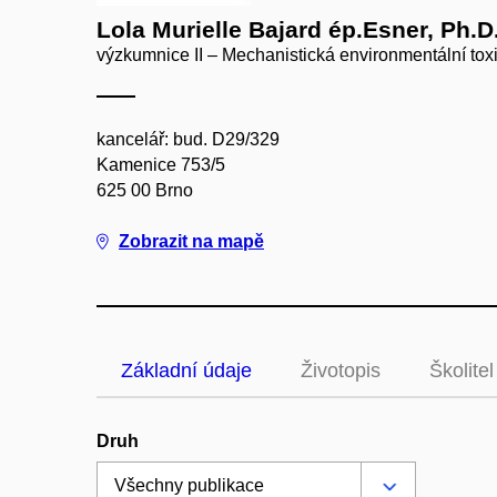
Lola Murielle Bajard ép.Esner, Ph.D
výzkumnice II – Mechanistická environmentální tox
kancelář: bud. D29/329
Kamenice 753/5
625 00 Brno
Zobrazit na mapě
Základní údaje
Životopis
Školitel
Druh