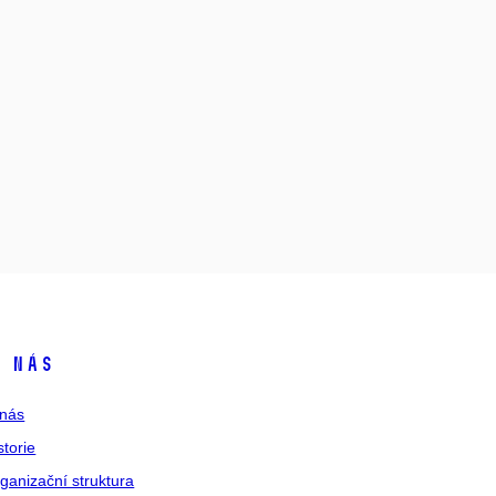
 nás
nás
storie
ganizační struktura