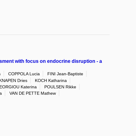
ent with focus on endocrine disruption - a
s
COPPOLA Lucia
FINI Jean-Baptiste
KNAPEN Dries
KOCH Katharina
EORGIOU Katerina
POULSEN Rikke
a
VAN DE PETTE Mathew