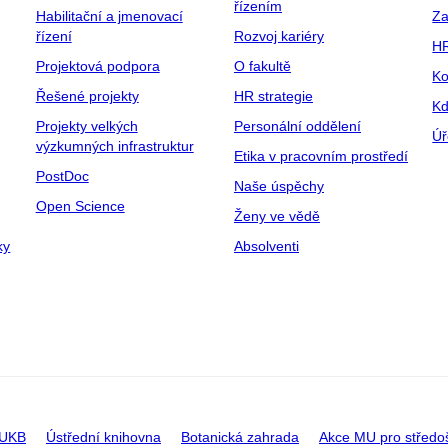
řízením
Habilitační a jmenovací
Za
řízení
Rozvoj kariéry
H
Projektová podpora
O fakultě
Ko
Řešené projekty
HR strategie
Kd
Projekty velkých
Personální oddělení
Úř
výzkumných infrastruktur
Etika v pracovním prostředí
PostDoc
Naše úspěchy
Open Science
Ženy ve vědě
ky
Absolventi
 UKB
Ústřední knihovna
Botanická zahrada
Akce MU pro středo