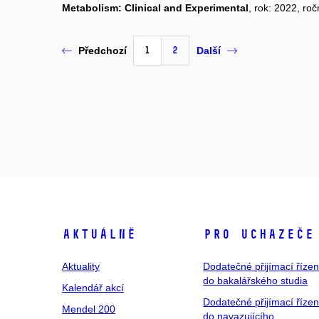
Metabolism: Clinical and Experimental
, rok: 2022, ro
1
2
Předchozí
Další
Aktuálně
Pro uchazeče
Aktuality
Dodatečné přijímací řízen
do bakalářského studia
Kalendář akcí
Dodatečné přijímací řízen
Mendel 200
do navazujícího