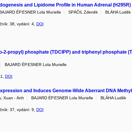
idogenesis and Lipidome Profile in Human Adrenal (H295R) 
BAJARD ÉP.ESNER Lola Murielle
SPÁČIL Zdeněk
BLÁHA Luděk
očník: 38, vydání: 4,
DOI
hloro-2-propyl) phosphate (TDCIPP) and triphenyl phosphate
BAJARD ÉP.ESNER Lola Murielle
11,
DOI
 Expression and Induces Genome-Wide Aberrant DNA Methyla
, Xuan - Anh
BAJARD ÉP.ESNER Lola Murielle
BLÁHA Luděk
očník: 37, vydání: 9,
DOI