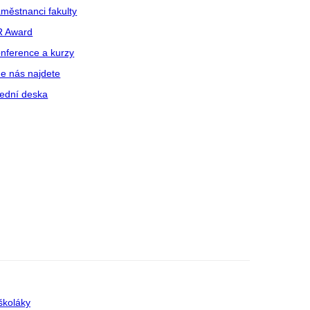
městnanci fakulty
R Award
nference a kurzy
e nás najdete
ední deska
školáky