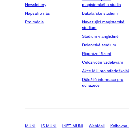
Newslettery
magisterského studia
Napsali o nás
Bakalářské studium
Pro média
Navazující magisterské
studium
Studium v angličtině
Doktorské studium
Rigorózní řízení
Celoživotní vzdělávání
Akce MU pro středoškolá
Důležité informace pro
uchazeče
MUNI
IS MUNI
INET MUNI
WebMail
Knihovna