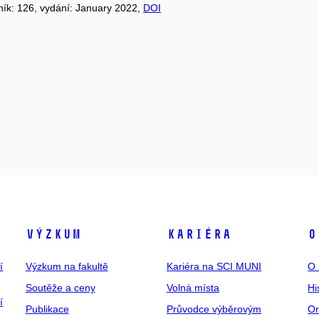
čník: 126, vydání: January 2022,
DOI
Výzkum
Kariéra
O
í
Výzkum na fakultě
Kariéra na SCI MUNI
O 
Soutěže a ceny
Volná místa
Hi
í
Publikace
Průvodce výběrovým
Or