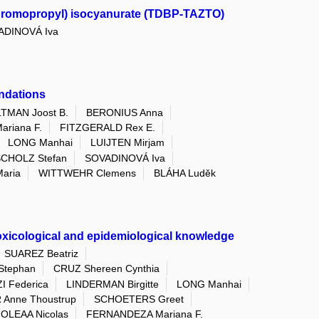
3-dibromopropyl) isocyanurate (TDBP-TAZTO)
ADINOVÁ Iva
endations
TMAN Joost B.
BERONIUS Anna
riana F.
FITZGERALD Rex E.
LONG Manhai
LUIJTEN Mirjam
CHOLZ Stefan
SOVADINOVÁ Iva
aria
WITTWEHR Clemens
BLÁHA Luděk
oxicological and epidemiological knowledge
SUAREZ Beatriz
tephan
CRUZ Shereen Cynthia
I Federica
LINDERMAN Birgitte
LONG Manhai
Anne Thoustrup
SCHOETERS Greet
OLEAA Nicolas
FERNANDEZA Mariana F.