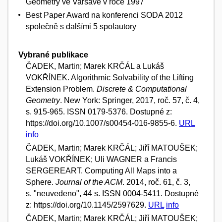
Geometry ve Varšavě v roce 1997
Best Paper Award na konferenci SODA 2012
společně s dalšími 5 spolautory
Vybrané publikace
ČADEK, Martin; Marek KRČÁL a Lukáš
VOKŘÍNEK. Algorithmic Solvability of the Lifting
Extension Problem.
Discrete & Computational
Geometry
. New York: Springer, 2017, roč. 57, č. 4,
s. 915-965. ISSN 0179-5376. Dostupné z:
https://doi.org/10.1007/s00454-016-9855-6.
URL
info
ČADEK, Martin; Marek KRČÁL; Jiří MATOUŠEK;
Lukáš VOKŘÍNEK; Uli WAGNER a Francis
SERGEREART. Computing All Maps into a
Sphere.
Journal of the ACM
. 2014, roč. 61, č. 3,
s. "neuvedeno", 44 s. ISSN 0004-5411. Dostupné
z: https://doi.org/10.1145/2597629.
URL
info
ČADEK, Martin; Marek KRČÁL; Jiří MATOUŠEK;