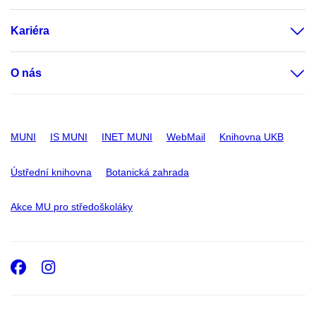
Kariéra
O nás
MUNI
IS MUNI
INET MUNI
WebMail
Knihovna UKB
Ústřední knihovna
Botanická zahrada
Akce MU pro středoškoláky
Facebook
Instagram