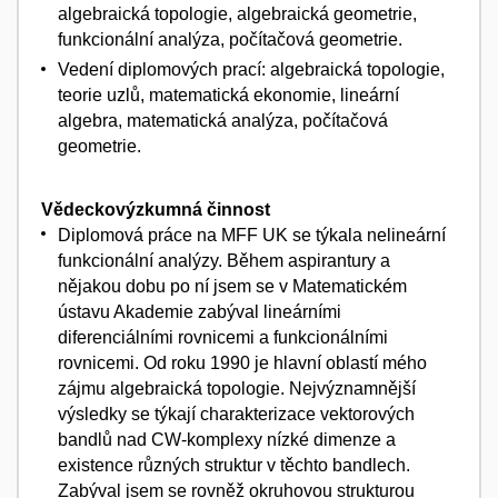
algebraická topologie, algebraická geometrie,
funkcionální analýza, počítačová geometrie.
Vedení diplomových prací: algebraická topologie,
teorie uzlů, matematická ekonomie, lineární
algebra, matematická analýza, počítačová
geometrie.
Vědeckovýzkumná činnost
Diplomová práce na MFF UK se týkala nelineární
funkcionální analýzy. Během aspirantury a
nějakou dobu po ní jsem se v Matematickém
ústavu Akademie zabýval lineárními
diferenciálními rovnicemi a funkcionálními
rovnicemi. Od roku 1990 je hlavní oblastí mého
zájmu algebraická topologie. Nejvýznamnější
výsledky se týkají charakterizace vektorových
bandlů nad CW-komplexy nízké dimenze a
existence různých struktur v těchto bandlech.
Zabýval jsem se rovněž okruhovou strukturou