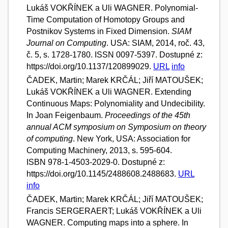
Lukáš VOKŘÍNEK a Uli WAGNER. Polynomial-
Time Computation of Homotopy Groups and
Postnikov Systems in Fixed Dimension.
SIAM
Journal on Computing
. USA: SIAM, 2014, roč. 43,
č. 5, s. 1728-1780. ISSN 0097-5397. Dostupné z:
https://doi.org/10.1137/120899029.
URL
info
ČADEK, Martin; Marek KRČÁL; Jiří MATOUŠEK;
Lukáš VOKŘÍNEK a Uli WAGNER. Extending
Continuous Maps: Polynomiality and Undecibility.
In Joan Feigenbaum.
Proceedings of the 45th
annual ACM symposium on Symposium on theory
of computing
. New York, USA: Association for
Computing Machinery, 2013, s. 595-604.
ISBN 978-1-4503-2029-0. Dostupné z:
https://doi.org/10.1145/2488608.2488683.
URL
info
ČADEK, Martin; Marek KRČÁL; Jiří MATOUŠEK;
Francis SERGERAERT; Lukáš VOKŘÍNEK a Uli
WAGNER. Computing maps into a sphere. In