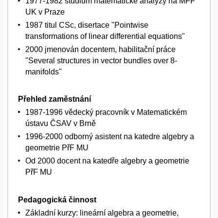
1977-1982 studium matematické analýzy na MFF
UK v Praze
1987 titul CSc, disertace "Pointwise
transformations of linear differential equations"
2000 jmenován docentem, habilitační práce
"Several structures in vector bundles over 8-
manifolds"
Přehled zaměstnání
1987-1996 vědecký pracovník v Matematickém
ústavu ČSAV v Brně
1996-2000 odborný asistent na katedre algebry a
geometrie PřF MU
Od 2000 docent na katedře algebry a geometrie
PřF MU
Pedagogická činnost
Základní kurzy: lineární algebra a geometrie,