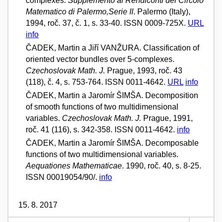
complexes.
Supplemento ai Rendiconti del Circolo
Matematico di Palermo,Serie II
. Palermo (Italy),
1994, roč. 37, č. 1, s. 33-40. ISSN 0009-725X.
URL
info
ČADEK, Martin a Jiří VANŽURA. Classification of
oriented vector bundles over 5-complexes.
Czechoslovak Math. J.
Prague, 1993, roč. 43
(118), č. 4, s. 753-764. ISSN 0011-4642.
URL
info
ČADEK, Martin a Jaromír ŠIMŠA. Decomposition
of smooth functions of two multidimensional
variables.
Czechoslovak Math. J.
Prague, 1991,
roč. 41 (116), s. 342-358. ISSN 0011-4642.
info
ČADEK, Martin a Jaromír ŠIMŠA. Decomposable
functions of two multidimensional variables.
Aequationes Mathematicae
. 1990, roč. 40, s. 8-25.
ISSN 00019054/90/.
info
15. 8. 2017