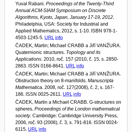
Yuval Rabani.
Proceedings of the Twenty-Third
Annual ACM-SIAM Symposium on Discrete
Algorithms, Kyoto, Japan, January 17-19, 2012
.
Philadelphia, USA: Society for Industrial and
Applied Mathematics, 2012, s. 1-10. ISBN 978-1-
4503-1245-5.
URL
info
ČADEK, Martin; Michael CRABB a Jiří VANŽURA.
Quaternionic structures.
Topology and its
Applications
. 2010, roč. 157 (2010, č. 15, s. 2850-
2863. ISSN 0166-8641.
URL
info
ČADEK, Martin; Michael CRABB a Jiří VANŽURA.
Obstruction theory on 8-manifolds.
Manuscripta
Mathematica
. 2008, roč. 127(2008), č. 2, s. 167-
186. ISSN 0025-2611.
URL
info
ČADEK, Martin a Michael CRABB. G-structures on
spheres.
Proceedings of the London mathematical
society
. Cambridge: Cambridge University Press,
2006, roč. 93 (2006), č. 3, s. 791-816. ISSN 0024-
6115.
URL
info