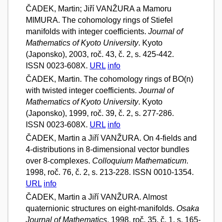
ČADEK, Martin; Jiří VANŽURA a Mamoru
MIMURA. The cohomology rings of Stiefel
manifolds with integer coefficients.
Journal of
Mathematics of Kyoto University
. Kyoto
(Japonsko), 2003, roč. 43, č. 2, s. 425-442.
ISSN 0023-608X.
URL
info
ČADEK, Martin. The cohomology rings of BO(n)
with twisted integer coefficients.
Journal of
Mathematics of Kyoto University
. Kyoto
(Japonsko), 1999, roč. 39, č. 2, s. 277-286.
ISSN 0023-608X.
URL
info
ČADEK, Martin a Jiří VANŽURA. On 4-fields and
4-distributions in 8-dimensional vector bundles
over 8-complexes.
Colloquium Mathematicum
.
1998, roč. 76, č. 2, s. 213-228. ISSN 0010-1354.
URL
info
ČADEK, Martin a Jiří VANŽURA. Almost
quaternionic structures on eight-manifolds.
Osaka
Journal of Mathematics
. 1998, roč. 35, č. 1, s. 165-