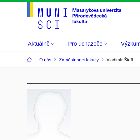
Aktuálně
Pro uchazeče
Výzku
O nás
Zaměstnanci fakulty
Vladimír Štefl