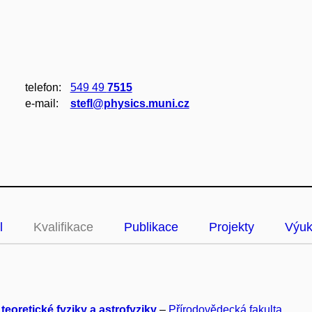
telefon:
549 49
7515
e‑mail:
stefl@physics.muni.cz
l
Kvalifikace
Publikace
Projekty
Výu
teoretické fyziky a astrofyziky
–
Přírodovědecká fakulta