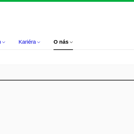
m
Kariéra
O nás