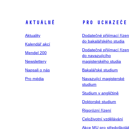
Aktuálně
Pro uchazeče
Aktuality
Dodatečné přijímací řízen
do bakalářského studia
Kalendář akcí
Dodatečné přijímací řízen
Mendel 200
do navazujícího
Newslettery
magisterského studia
Napsali o nás
Bakalářské studium
Pro média
Navazující magisterské
studium
Studium v angličtině
Doktorské studium
Rigorózní řízení
Celoživotní vzdělávání
Akce MU pro středoškolá