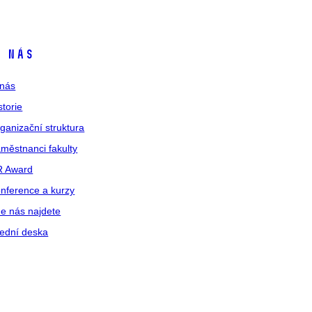
 nás
nás
storie
ganizační struktura
městnanci fakulty
R Award
nference a kurzy
e nás najdete
ední deska