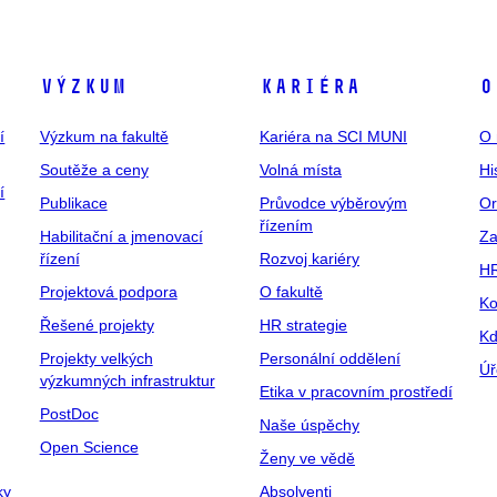
Výzkum
Kariéra
O
í
Výzkum na fakultě
Kariéra na SCI MUNI
O 
Soutěže a ceny
Volná místa
Hi
í
Publikace
Průvodce výběrovým
Or
řízením
Habilitační a jmenovací
Za
řízení
Rozvoj kariéry
H
Projektová podpora
O fakultě
Ko
Řešené projekty
HR strategie
Kd
Projekty velkých
Personální oddělení
Úř
výzkumných infrastruktur
Etika v pracovním prostředí
PostDoc
Naše úspěchy
Open Science
Ženy ve vědě
ky
Absolventi