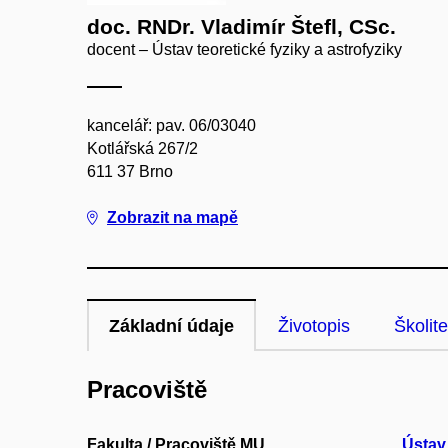
doc. RNDr. Vladimír Štefl, CSc.
docent – Ústav teoretické fyziky a astrofyziky
kancelář: pav. 06/03040
Kotlářská 267/2
611 37 Brno
Zobrazit na mapě
Základní údaje
Životopis
Školite
Pracoviště
Fakulta / Pracoviště MU
Ústav 