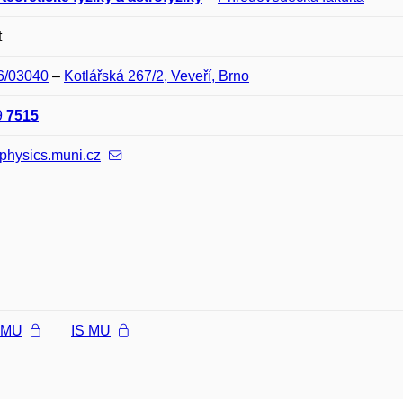
t
06/03040
–
Kotlářská 267/2, Veveří, Brno
9
7515
physics.muni.cz
l MU
IS MU