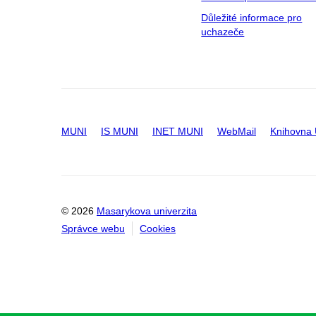
Důležité informace pro
uchazeče
MUNI
IS MUNI
INET MUNI
WebMail
Knihovna
© 2026
Masarykova univerzita
Správce webu
Cookies