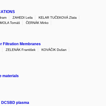
CATIONS
dram
ZAHEDI Leila
KELAR TUČEKOVÁ Zlata
MOLA Tomáš
ČERNÁK Mirko
r Filtration Membranes
ZELENÁK František
KOVÁČIK Dušan
e materials
/N2 DCSBD plasma