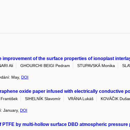
e improvement of the surface properties of ionoplast interla
ARI Ali
GHOURCHI BEIGI Pedram
STUPAVSKÁ Monika
SLA
vydání: May,
DOI
aphene oxide paper infused with electrically conductive po
František
SIHELNÍK Slavomír
VRÁNA Lukáš
KOVÁČIK Duša
ní: January,
DOI
of PTFE by multi-hollow surface DBD atmospheric pressure 