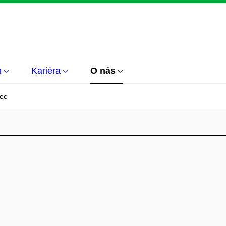
m
Kariéra
O nás
ec