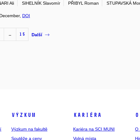
ARI Ali
SIHELNÍK Slavomír
PŘIBYL Roman
STUPAVSKÁ Mon
í: December,
DOI
…
15
Další
Výzkum
Kariéra
O
í
Výzkum na fakultě
Kariéra na SCI MUNI
O 
Soutěže a ceny
Volná místa
Hi