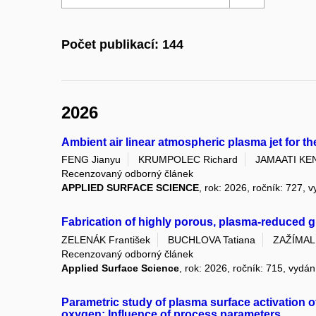
Počet publikací: 144
2026
Ambient air linear atmospheric plasma jet for th
FENG Jianyu
KRUMPOLEC Richard
JAMAATI KEN
Recenzovaný odborný článek
APPLIED SURFACE SCIENCE
, rok: 2026, ročník: 727, 
Fabrication of highly porous, plasma-reduced gr
ZELENÁK František
BUCHLOVA Tatiana
ZAŽÍMAL 
Recenzovaný odborný článek
Applied Surface Science
, rok: 2026, ročník: 715, vydá
Parametric study of plasma surface activation 
oxygen: Influence of process parameters