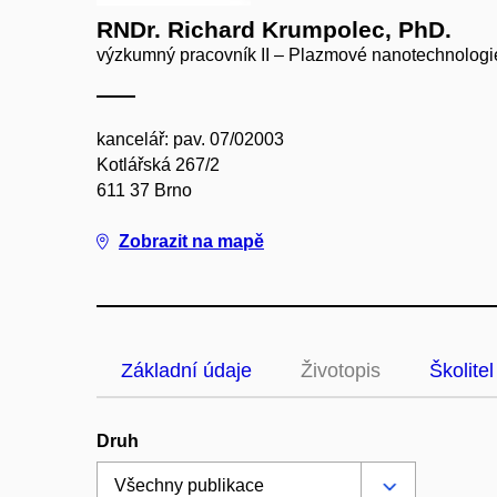
RNDr. Richard Krumpolec, PhD.
výzkumný pracovník II – Plazmové nanotechnologie
kancelář: pav. 07/02003
Kotlářská 267/2
611 37 Brno
Zobrazit na mapě
Základní údaje
Životopis
Školitel
Druh