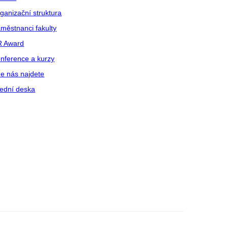
ganizační struktura
městnanci fakulty
R Award
nference a kurzy
e nás najdete
ední deska