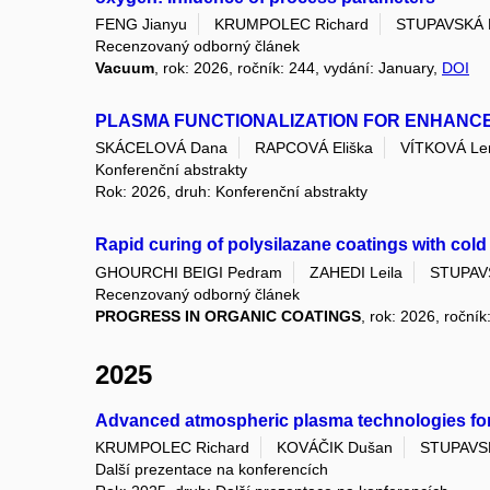
FENG Jianyu
KRUMPOLEC Richard
STUPAVSKÁ 
Recenzovaný odborný článek
Vacuum
, rok: 2026, ročník: 244, vydání: January,
DOI
PLASMA FUNCTIONALIZATION FOR ENHANCE
SKÁCELOVÁ Dana
RAPCOVÁ Eliška
VÍTKOVÁ Le
Konferenční abstrakty
Rok: 2026, druh: Konferenční abstrakty
Rapid curing of polysilazane coatings with cold
GHOURCHI BEIGI Pedram
ZAHEDI Leila
STUPAV
Recenzovaný odborný článek
PROGRESS IN ORGANIC COATINGS
, rok: 2026, roční
2025
Advanced atmospheric plasma technologies for 
KRUMPOLEC Richard
KOVÁČIK Dušan
STUPAVS
Další prezentace na konferencích