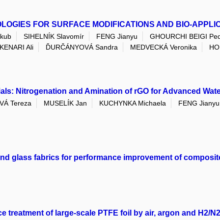
GIES FOR SURFACE MODIFICATIONS AND BIO-APPLI
kub
SIHELNÍK Slavomír
FENG Jianyu
GHOURCHI BEIGI Pe
KENARI Ali
ĎURČÁNYOVÁ Sandra
MEDVECKÁ Veronika
HO
ials: Nitrogenation and Amination of rGO for Advanced Wate
Á Tereza
MUSELÍK Jan
KUCHYNKA Michaela
FENG Jianyu
and glass fabrics for performance improvement of composit
e treatment of large-scale PTFE foil by air, argon and H2