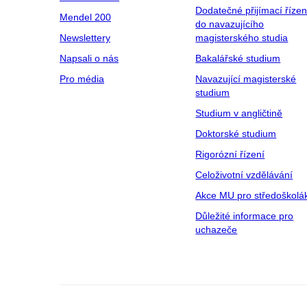
Dodatečné přijímací řízen
Mendel 200
do navazujícího
Newslettery
magisterského studia
Napsali o nás
Bakalářské studium
Pro média
Navazující magisterské
studium
Studium v angličtině
Doktorské studium
Rigorózní řízení
Celoživotní vzdělávání
Akce MU pro středoškolá
Důležité informace pro
uchazeče