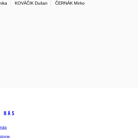
ika
KOVÁČIK Dušan
ČERNÁK Mirko
 nás
nás
storie