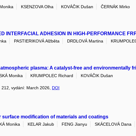
Monika
KSENZOVA Olha
KOVÁČIK Dušan
ČERNÁK Mirko
D INTERFACIAL ADHESION IN HIGH-PERFORMANCE FR
nka
PASTIERIKOVÁ Alžběta
DRDLOVÁ Martina
KRUMPOLEC 
 atmospheric plasma: A catalyst-free and environmentally f
SKÁ Monika
KRUMPOLEC Richard
KOVÁČIK Dušan
k: 212, vydání: March 2026,
DOI
surface modification of materials and coatings
KÁ Monika
KELAR Jakub
FENG Jianyu
SKÁCELOVÁ Dana