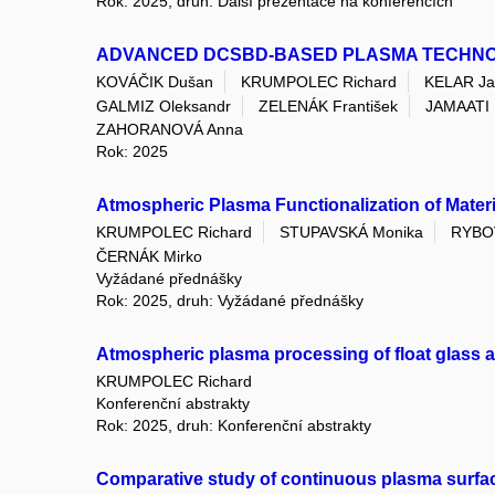
Rok: 2025, druh: Další prezentace na konferencích
ADVANCED DCSBD-BASED PLASMA TECHNOLO
KOVÁČIK Dušan
KRUMPOLEC Richard
KELAR Ja
GALMIZ Oleksandr
ZELENÁK František
JAMAATI 
ZAHORANOVÁ Anna
Rok: 2025
Atmospheric Plasma Functionalization of Mater
KRUMPOLEC Richard
STUPAVSKÁ Monika
RYBOV
ČERNÁK Mirko
Vyžádané přednášky
Rok: 2025, druh: Vyžádané přednášky
Atmospheric plasma processing of float glass 
KRUMPOLEC Richard
Konferenční abstrakty
Rok: 2025, druh: Konferenční abstrakty
Comparative study of continuous plasma surfac