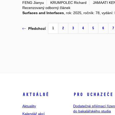
FENG Jianyu
KRUMPOLEC Richard
JAMAATI KEN
Recenzovaný odborný článek
Surfaces and Interfaces
, rok: 2025, ročník: 78, vydán
1
2
3
4
5
6
7
Předchozí
Aktuálně
Pro uchazeče
Aktuality
Dodatečné přijímací řízen
do bakalářského studia
Kalendář akcí