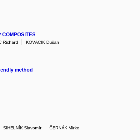
P COMPOSITES
Richard
KOVÁČIK Dušan
riendly method
SIHELNÍK Slavomír
ČERNÁK Mirko