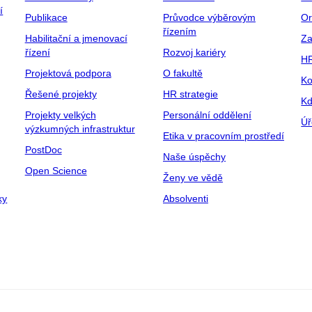
í
Publikace
Průvodce výběrovým
Or
řízením
Habilitační a jmenovací
Za
řízení
Rozvoj kariéry
H
Projektová podpora
O fakultě
Ko
Řešené projekty
HR strategie
Kd
Projekty velkých
Personální oddělení
Úř
výzkumných infrastruktur
Etika v pracovním prostředí
PostDoc
Naše úspěchy
Open Science
Ženy ve vědě
ky
Absolventi