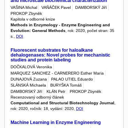
and microscale biochemical characterization
VAŠINA Michal
VAŇÁČEK Pavel
DAMBORSKÝ Jiří
PROKOP Zbyněk
Kapitola v odborné knize
Methods in Enzymology - Enzyme Engineering and
Evolution: General Methods
, rok: 2020, počet stran: 35
s.,
DOI
Fluorescent substrates for haloalkane
dehalogenases: Novel probes for mechanistic
studies and protein labeling
DOČKALOVÁ Veronika
MARQUEZ SANCHEZ - CARNERERO Esther Maria
DUNAJOVÁ Zuzana
PALAO UTIEL Eduardo
SLÁNSKÁ Michaela
BURYŠKA Tomáš
DAMBORSKÝ Jiří
KLÁN Petr
PROKOP Zbyněk
Recenzovaný odborný článek
Computational and Structural Biotechnology Journal
,
rok: 2020, ročník: 18, vydání: 2020,
DOI
Machine Learning in Enzyme Engineering