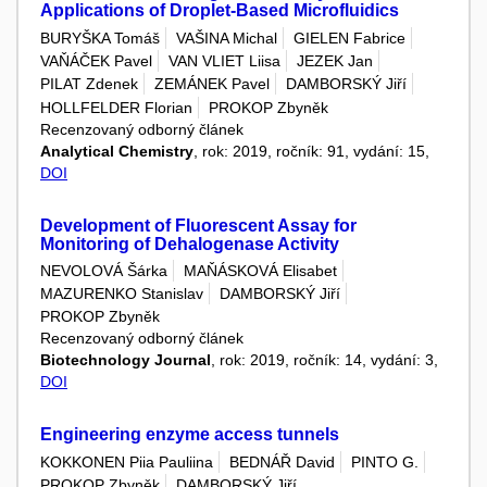
Applications of Droplet-Based Microfluidics
BURYŠKA Tomáš
VAŠINA Michal
GIELEN Fabrice
VAŇÁČEK Pavel
VAN VLIET Liisa
JEZEK Jan
PILAT Zdenek
ZEMÁNEK Pavel
DAMBORSKÝ Jiří
HOLLFELDER Florian
PROKOP Zbyněk
Recenzovaný odborný článek
Analytical Chemistry
, rok: 2019, ročník: 91, vydání: 15,
DOI
Development of Fluorescent Assay for
Monitoring of Dehalogenase Activity
NEVOLOVÁ Šárka
MAŇÁSKOVÁ Elisabet
MAZURENKO Stanislav
DAMBORSKÝ Jiří
PROKOP Zbyněk
Recenzovaný odborný článek
Biotechnology Journal
, rok: 2019, ročník: 14, vydání: 3,
DOI
Engineering enzyme access tunnels
KOKKONEN Piia Pauliina
BEDNÁŘ David
PINTO G.
PROKOP Zbyněk
DAMBORSKÝ Jiří