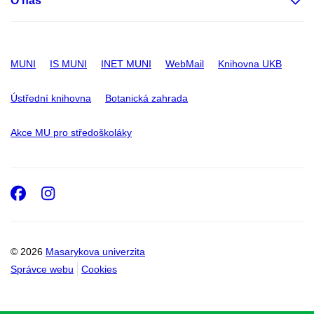
O nás
MUNI
IS MUNI
INET MUNI
WebMail
Knihovna UKB
Ústřední knihovna
Botanická zahrada
Akce MU pro středoškoláky
Facebook
Instagram
© 2026
Masarykova univerzita
Správce webu
Cookies