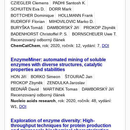
CZIEGLER Clemens
PADHI Santosh K.
SCHUITEN Eva D.
DORR Mark
BOTTCHER Dominique
HOLLMANN Frank
RUDROFF Florian
MIHOVILOVIC Marko D.
BURYŠKA Tomáš
DAMBORSKÝ Jiří
PROKOP Zbyněk
BADENHORST Christoffel P. S.
BORNSCHEUER Uwe T.
Recenzovaný odborný článek
ChemCatChem
, rok: 2020, ročník: 12, vydání: 7,
DOI
EnzymeMiner: automated mining of soluble
enzymes with diverse structures, catalytic
properties and stabilities
HON Jiří
BORKO Simeon
ŠTOURAČ Jan
PROKOP Zbyněk
ZENDULKA Jaroslav
BEDNÁŘ David
MARTINEK Tomas
DAMBORSKÝ Jiří
Recenzovaný odborný článek
Nucleic acids research
, rok: 2020, ročník: 48, vydání:
W1,
DOI
Exploration of enzyme diversity: High-
throughput techniques for protein production