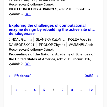
Recenzovaný odborný článek
BIOTECHNOLOGY ADVANCES
, rok: 2019, ročník: 37,
vydání: 6,
DOI
Exploring the challenges of computational
enzyme design by rebuilding the active site of a
dehalogenase
JINDAL Garima
SLÁNSKÁ Kateřina
KOLEV Veselin
DAMBORSKÝ Jiří
PROKOP Zbyněk
WARSHEL Arieh
Recenzovaný odborný článek
Proceedings of the National Academy of Sciences of
the United States of America
, rok: 2019, ročník: 116,
vydání: 2,
DOI
Předchozí
Další
1
…
4
5
6
7
8
…
32