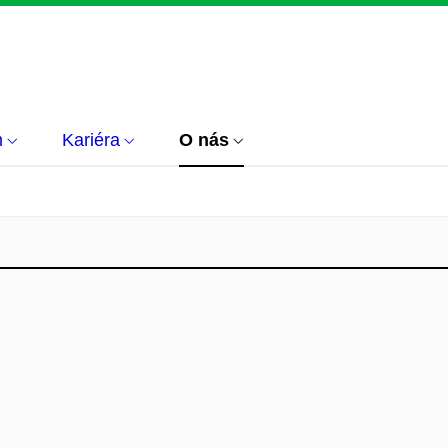
m
Kariéra
O nás