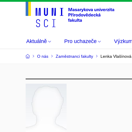
Aktuálně
Pro uchazeče
Výzku
O nás
Zaměstnanci fakulty
Lenka Vlašínová