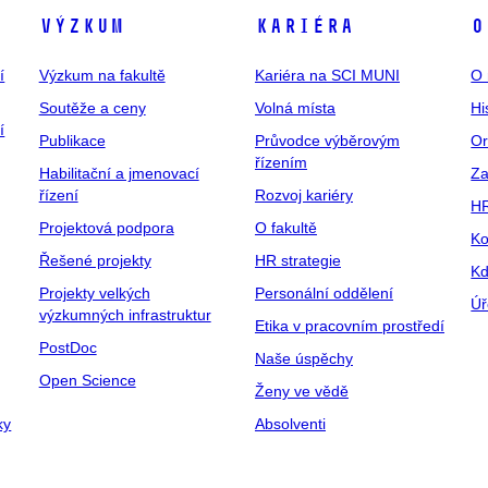
Výzkum
Kariéra
O
í
Výzkum na fakultě
Kariéra na SCI MUNI
O 
Soutěže a ceny
Volná místa
Hi
í
Publikace
Průvodce výběrovým
Or
řízením
Habilitační a jmenovací
Za
řízení
Rozvoj kariéry
H
Projektová podpora
O fakultě
Ko
Řešené projekty
HR strategie
Kd
Projekty velkých
Personální oddělení
Úř
výzkumných infrastruktur
Etika v pracovním prostředí
PostDoc
Naše úspěchy
Open Science
Ženy ve vědě
ky
Absolventi