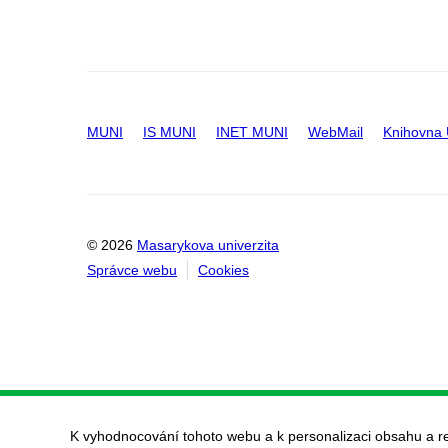
MUNI
IS MUNI
INET MUNI
WebMail
Knihovna
© 2026
Masarykova univerzita
Správce webu
Cookies
K vyhodnocování tohoto webu a k personalizaci obsahu a r