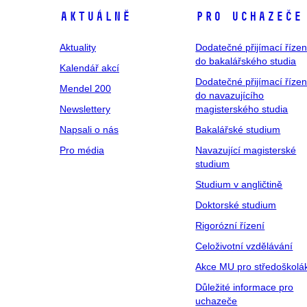
Aktuálně
Pro uchazeče
Aktuality
Dodatečné přijímací řízen
do bakalářského studia
Kalendář akcí
Dodatečné přijímací řízen
Mendel 200
do navazujícího
Newslettery
magisterského studia
Napsali o nás
Bakalářské studium
Pro média
Navazující magisterské
studium
Studium v angličtině
Doktorské studium
Rigorózní řízení
Celoživotní vzdělávání
Akce MU pro středoškolá
Důležité informace pro
uchazeče