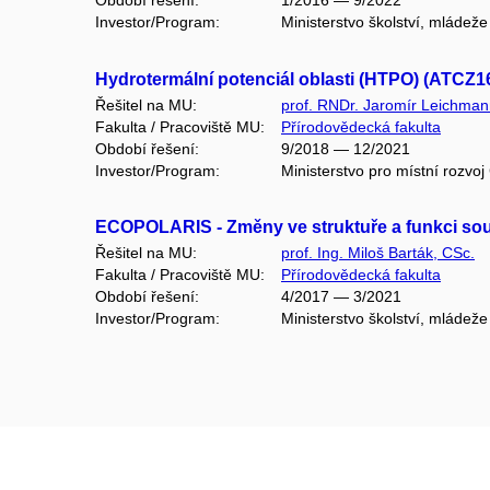
Období řešení:
1/2016 — 9/2022
Investor/Program:
Ministerstvo školství, mládež
Hydrotermální potenciál oblasti (HTPO) (ATCZ1
Řešitel na MU:
prof. RNDr. Jaromír Leichmann,
Fakulta / Pracoviště MU:
Přírodovědecká fakulta
Období řešení:
9/2018 — 12/2021
Investor/Program:
Ministerstvo pro místní roz
ECOPOLARIS - Změny ve struktuře a funkci souč
Řešitel na MU:
prof. Ing. Miloš Barták, CSc.
Fakulta / Pracoviště MU:
Přírodovědecká fakulta
Období řešení:
4/2017 — 3/2021
Investor/Program:
Ministerstvo školství, mládež