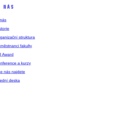
 nás
nás
storie
ganizační struktura
městnanci fakulty
R Award
nference a kurzy
e nás najdete
ední deska