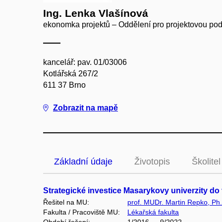
Ing. Lenka Vlašínová
ekonomka projektů – Oddělení pro projektovou po
kancelář: pav. 01/03006
Kotlářská 267/2
611 37 Brno
Zobrazit na mapě
Základní údaje
Životopis
Školitel
Strategické investice Masarykovy univerzity do
Řešitel na MU:
prof. MUDr. Martin Repko, Ph
Fakulta / Pracoviště MU:
Lékařská fakulta