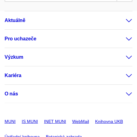
Aktuálně
Pro uchazeče
Výzkum
Kariéra
O nás
MUNI
IS MUNI
INET MUNI
WebMail
Knihovna UKB
Ústřední knihovna
Botanická zahrada