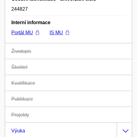
244827
Interní informace
Portál MU
IS MU
Životopis
Školitel
Kvalifikace
Publikace
Projekty
Výuka