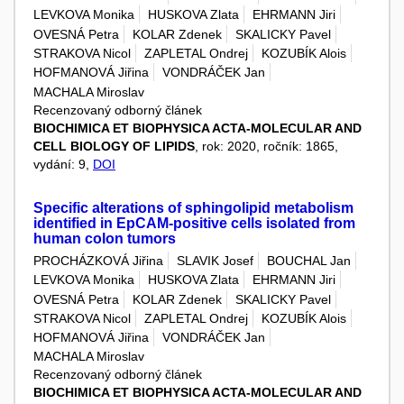
LEVKOVA Monika
HUSKOVA Zlata
EHRMANN Jiri
OVESNÁ Petra
KOLAR Zdenek
SKALICKY Pavel
STRAKOVA Nicol
ZAPLETAL Ondrej
KOZUBÍK Alois
HOFMANOVÁ Jiřina
VONDRÁČEK Jan
MACHALA Miroslav
Recenzovaný odborný článek
BIOCHIMICA ET BIOPHYSICA ACTA-MOLECULAR AND
CELL BIOLOGY OF LIPIDS
, rok: 2020, ročník: 1865,
vydání: 9,
DOI
Specific alterations of sphingolipid metabolism
identified in EpCAM-positive cells isolated from
human colon tumors
PROCHÁZKOVÁ Jiřina
SLAVIK Josef
BOUCHAL Jan
LEVKOVA Monika
HUSKOVA Zlata
EHRMANN Jiri
OVESNÁ Petra
KOLAR Zdenek
SKALICKY Pavel
STRAKOVA Nicol
ZAPLETAL Ondrej
KOZUBÍK Alois
HOFMANOVÁ Jiřina
VONDRÁČEK Jan
MACHALA Miroslav
Recenzovaný odborný článek
BIOCHIMICA ET BIOPHYSICA ACTA-MOLECULAR AND