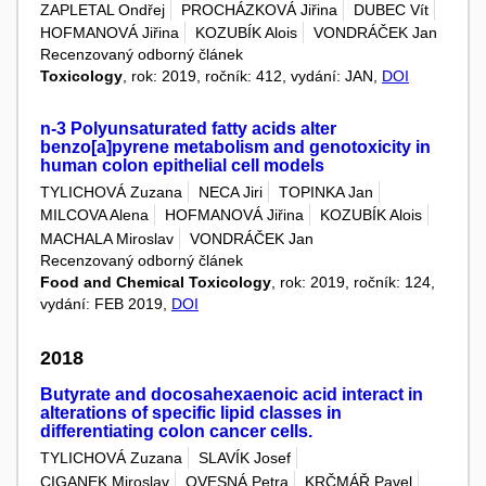
ZAPLETAL Ondřej
PROCHÁZKOVÁ Jiřina
DUBEC Vít
HOFMANOVÁ Jiřina
KOZUBÍK Alois
VONDRÁČEK Jan
Recenzovaný odborný článek
Toxicology
, rok: 2019, ročník: 412, vydání: JAN,
DOI
n-3 Polyunsaturated fatty acids alter
benzo[a]pyrene metabolism and genotoxicity in
human colon epithelial cell models
TYLICHOVÁ Zuzana
NECA Jiri
TOPINKA Jan
MILCOVA Alena
HOFMANOVÁ Jiřina
KOZUBÍK Alois
MACHALA Miroslav
VONDRÁČEK Jan
Recenzovaný odborný článek
Food and Chemical Toxicology
, rok: 2019, ročník: 124,
vydání: FEB 2019,
DOI
2018
Butyrate and docosahexaenoic acid interact in
alterations of specific lipid classes in
differentiating colon cancer cells.
TYLICHOVÁ Zuzana
SLAVÍK Josef
CIGANEK Miroslav
OVESNÁ Petra
KRČMÁŘ Pavel