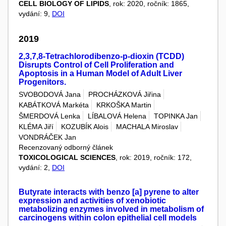
CELL BIOLOGY OF LIPIDS
, rok: 2020, ročník: 1865,
vydání: 9,
DOI
2019
2,3,7,8-Tetrachlorodibenzo-p-dioxin (TCDD)
Disrupts Control of Cell Proliferation and
Apoptosis in a Human Model of Adult Liver
Progenitors.
SVOBODOVÁ Jana
PROCHÁZKOVÁ Jiřina
KABÁTKOVÁ Markéta
KRKOŠKA Martin
ŠMERDOVÁ Lenka
LÍBALOVÁ Helena
TOPINKA Jan
KLÉMA Jiří
KOZUBÍK Alois
MACHALA Miroslav
VONDRÁČEK Jan
Recenzovaný odborný článek
TOXICOLOGICAL SCIENCES
, rok: 2019, ročník: 172,
vydání: 2,
DOI
Butyrate interacts with benzo [a] pyrene to alter
expression and activities of xenobiotic
metabolizing enzymes involved in metabolism of
carcinogens within colon epithelial cell models