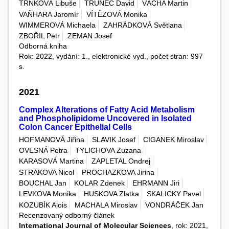
TRNKOVÁ Libuše
TRUNEC David
VÁCHA Martin
VAŇHARA Jaromír
VÍTĚZOVÁ Monika
WIMMEROVÁ Michaela
ZAHRÁDKOVÁ Světlana
ZBOŘIL Petr
ZEMAN Josef
Odborná kniha
Rok: 2022, vydání: 1., elektronické vyd., počet stran: 997
s.
2021
Complex Alterations of Fatty Acid Metabolism
and Phospholipidome Uncovered in Isolated
Colon Cancer Epithelial Cells
HOFMANOVÁ Jiřina
SLAVIK Josef
CIGANEK Miroslav
OVESNÁ Petra
TYLICHOVA Zuzana
KARASOVÁ Martina
ZAPLETAL Ondrej
STRAKOVA Nicol
PROCHAZKOVA Jirina
BOUCHAL Jan
KOLAR Zdenek
EHRMANN Jiri
LEVKOVA Monika
HUSKOVA Zlatka
SKALICKY Pavel
KOZUBÍK Alois
MACHALA Miroslav
VONDRÁČEK Jan
Recenzovaný odborný článek
International Journal of Molecular Sciences
, rok: 2021,