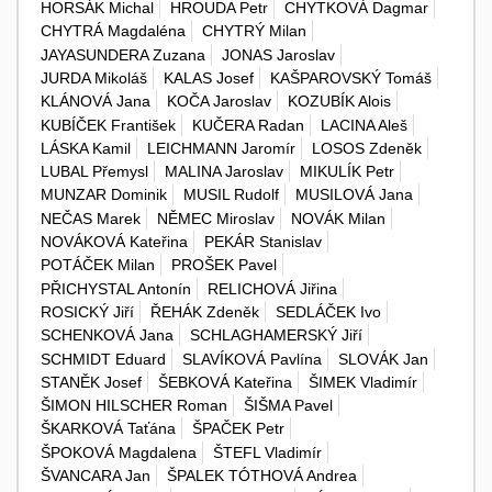
HORSÁK Michal
HROUDA Petr
CHYTKOVÁ Dagmar
CHYTRÁ Magdaléna
CHYTRÝ Milan
JAYASUNDERA Zuzana
JONAS Jaroslav
JURDA Mikoláš
KALAS Josef
KAŠPAROVSKÝ Tomáš
KLÁNOVÁ Jana
KOČA Jaroslav
KOZUBÍK Alois
KUBÍČEK František
KUČERA Radan
LACINA Aleš
LÁSKA Kamil
LEICHMANN Jaromír
LOSOS Zdeněk
LUBAL Přemysl
MALINA Jaroslav
MIKULÍK Petr
MUNZAR Dominik
MUSIL Rudolf
MUSILOVÁ Jana
NEČAS Marek
NĚMEC Miroslav
NOVÁK Milan
NOVÁKOVÁ Kateřina
PEKÁR Stanislav
POTÁČEK Milan
PROŠEK Pavel
PŘICHYSTAL Antonín
RELICHOVÁ Jiřina
ROSICKÝ Jiří
ŘEHÁK Zdeněk
SEDLÁČEK Ivo
SCHENKOVÁ Jana
SCHLAGHAMERSKÝ Jiří
SCHMIDT Eduard
SLAVÍKOVÁ Pavlína
SLOVÁK Jan
STANĚK Josef
ŠEBKOVÁ Kateřina
ŠIMEK Vladimír
ŠIMON HILSCHER Roman
ŠIŠMA Pavel
ŠKARKOVÁ Taťána
ŠPAČEK Petr
ŠPOKOVÁ Magdalena
ŠTEFL Vladimír
ŠVANCARA Jan
ŠPALEK TÓTHOVÁ Andrea