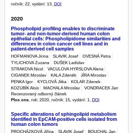
ročník: 22, vydání: 13,
DOI
2020
Phospholipid profiling enables to discriminate
tumor- and non-tumor-derived human colon
epithelial cells: Phospholipidome similarities and
differences in colon cancer cell lines and in
patient-derived cell samples
HOFMANOVA Jirina
SLAVIK Josef
OVESNÁ Petra
TYLICHOVA Zuzana
DUŠEK Ladislav
STRAKOVA Nicol
VACULOVA HYRSLOVA Alena
CIGANEK Miroslav
KALA Zdeněk
JÍRA Miroslav
PENKA Igor
KYCLOVÁ Jitka
KOLAR Zdenek
KOZUBÍK Alois
MACHALA Miroslav
VONDRACEK Jan
Recenzovaný odborný článek
Plos one
, rok: 2020, ročník: 15, vydání: 1,
DOI
Specific alterations of sphingolipid metabolism
identified in EpCAM-positive cells isolated from
human colon tumors
PROCHÁZKOVÁ Jiřina
SLAVIK Josef
BOUCHAL Jan