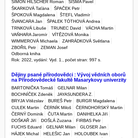
ŠIMON HILSCHER Roman
ŠIŠMA Pavel
ŠKARKOVÁ Taťána
ŠPAČEK Petr
ŠPOKOVÁ Magdalena
ŠTEFL Vladimír
ŠVANCARA Jan
ŠPALEK TÓTHOVÁ Andrea
TRNKOVÁ Libuše
TRUNEC David
VÁCHA Martin
VAŇHARA Jaromír
VÍTĚZOVÁ Monika
WIMMEROVÁ Michaela
ZAHRÁDKOVÁ Světlana
ZBOŘIL Petr
ZEMAN Josef
Odborná kniha
Rok: 2022, vydání: Vyd. 1., počet stran: 997 s.
Dějiny psané přírodovědci : Vývoj vědních oborů
na Přírodovědecké fakultě Masarykovy univerzity
BARTONIČKA Tomáš
GELNAR Milan
BOCHNÍČEK Zdeněk
JAYASUNDERA Z.
BRYJA Vítězslav
BUREŠ Petr
BURGR Magdalena
CULEK Martin
ČERNÍK Miloš
ČERNOHORSKÝ Martin
ČERNÝ Dominik
ČUTA Martin
DANIHELKA Jiří
DOŠKAŘ Jiří
DOŠLÁ Zuzana
FIRBAS Petr
FUCHS Eduard
GELNAR Milan
GLOSER Jan
HÁJEK Michal
HELEŠIC Jan
HOLOUBEK Ivan