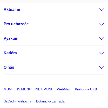
Aktuálně
Pro uchazeče
Výzkum
Kariéra
O nás
MUNI
IS MUNI
INET MUNI
WebMail
Knihovna UKB
Ústřední knihovna
Botanická zahrada