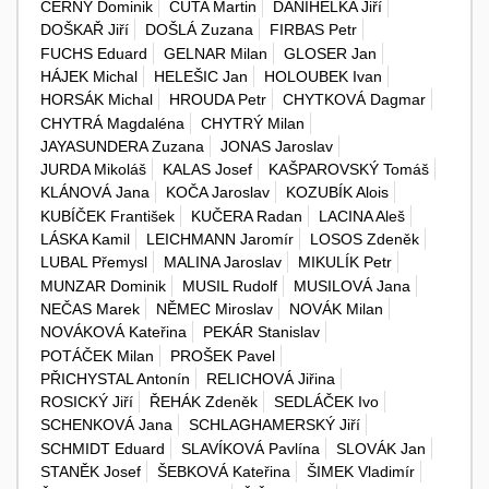
ČERNÝ Dominik
ČUTA Martin
DANIHELKA Jiří
DOŠKAŘ Jiří
DOŠLÁ Zuzana
FIRBAS Petr
FUCHS Eduard
GELNAR Milan
GLOSER Jan
HÁJEK Michal
HELEŠIC Jan
HOLOUBEK Ivan
HORSÁK Michal
HROUDA Petr
CHYTKOVÁ Dagmar
CHYTRÁ Magdaléna
CHYTRÝ Milan
JAYASUNDERA Zuzana
JONAS Jaroslav
JURDA Mikoláš
KALAS Josef
KAŠPAROVSKÝ Tomáš
KLÁNOVÁ Jana
KOČA Jaroslav
KOZUBÍK Alois
KUBÍČEK František
KUČERA Radan
LACINA Aleš
LÁSKA Kamil
LEICHMANN Jaromír
LOSOS Zdeněk
LUBAL Přemysl
MALINA Jaroslav
MIKULÍK Petr
MUNZAR Dominik
MUSIL Rudolf
MUSILOVÁ Jana
NEČAS Marek
NĚMEC Miroslav
NOVÁK Milan
NOVÁKOVÁ Kateřina
PEKÁR Stanislav
POTÁČEK Milan
PROŠEK Pavel
PŘICHYSTAL Antonín
RELICHOVÁ Jiřina
ROSICKÝ Jiří
ŘEHÁK Zdeněk
SEDLÁČEK Ivo
SCHENKOVÁ Jana
SCHLAGHAMERSKÝ Jiří
SCHMIDT Eduard
SLAVÍKOVÁ Pavlína
SLOVÁK Jan
STANĚK Josef
ŠEBKOVÁ Kateřina
ŠIMEK Vladimír