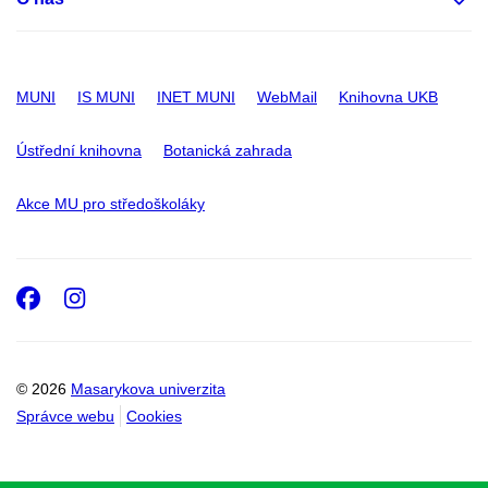
MUNI
IS MUNI
INET MUNI
WebMail
Knihovna UKB
Ústřední knihovna
Botanická zahrada
Akce MU pro středoškoláky
Facebook
Instagram
© 2026
Masarykova univerzita
Správce webu
Cookies