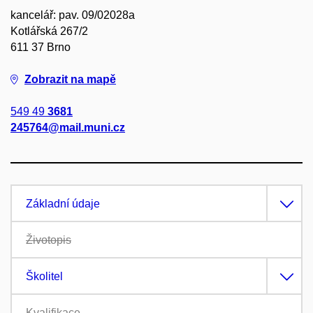
kancelář: pav. 09/02028a
Kotlářská 267/2
611 37 Brno
Zobrazit na mapě
549 49
3681
245764@mail.muni.cz
Základní údaje
Životopis
Školitel
Kvalifikace