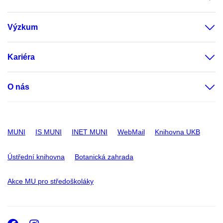
Výzkum
Kariéra
O nás
MUNI
IS MUNI
INET MUNI
WebMail
Knihovna UKB
Ústřední knihovna
Botanická zahrada
Akce MU pro středoškoláky