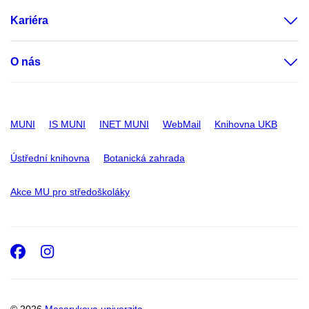
Kariéra
O nás
MUNI
IS MUNI
INET MUNI
WebMail
Knihovna UKB
Ústřední knihovna
Botanická zahrada
Akce MU pro středoškoláky
Facebook
Instagram