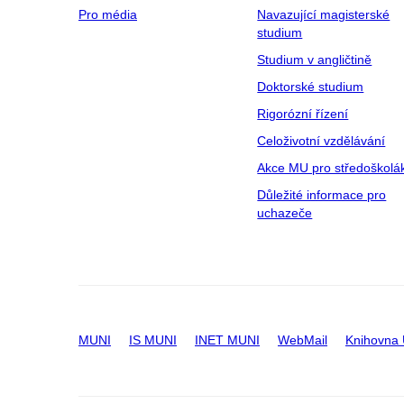
Pro média
Navazující magisterské
studium
Studium v angličtině
Doktorské studium
Rigorózní řízení
Celoživotní vzdělávání
Akce MU pro středoškolá
Důležité informace pro
uchazeče
MUNI
IS MUNI
INET MUNI
WebMail
Knihovna