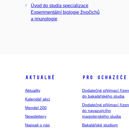
Úvod do studia specializace
Experimentální biologie živočichů
a imunologie
Aktuálně
Pro uchazeče
Aktuality
Dodatečné přijímací řízen
do bakalářského studia
Kalendář akcí
Dodatečné přijímací řízen
Mendel 200
do navazujícího
Newslettery
magisterského studia
Napsali o nás
Bakalářské studium