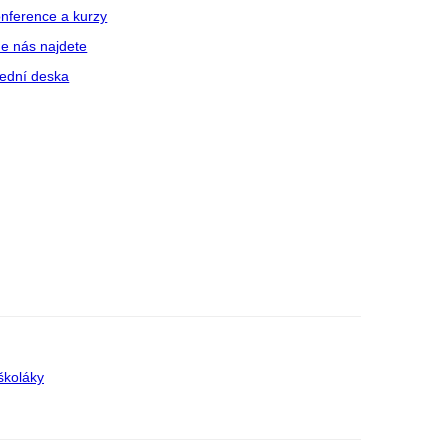
nference a kurzy
e nás najdete
ední deska
školáky