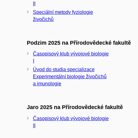
II
Speciální metody fyziologie
živočichů
Podzim 2025 na Přírodovědecké fakultě
Časopisový klub vývojové biologie
I
Úvod do studia specializace
Experimentální biologie živočichů
a imunologie
Jaro 2025 na Přírodovědecké fakultě
Časopisový klub vývojové biologie
II