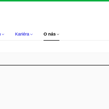
m
Kariéra
O nás