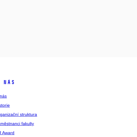
 nás
nás
storie
ganizační struktura
městnanci fakulty
R Award