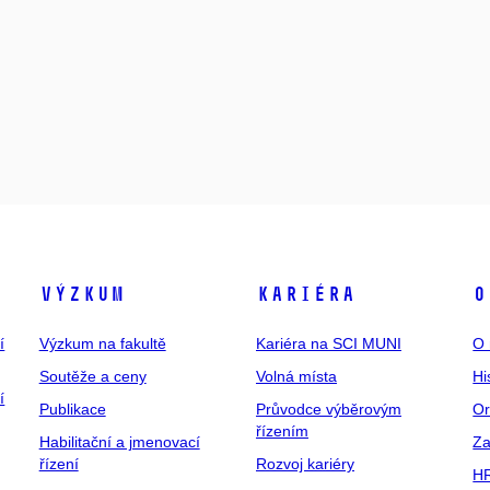
Výzkum
Kariéra
O
í
Výzkum na fakultě
Kariéra na SCI MUNI
O 
Soutěže a ceny
Volná místa
Hi
í
Publikace
Průvodce výběrovým
Or
řízením
Habilitační a jmenovací
Za
řízení
Rozvoj kariéry
H