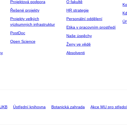
Projektová podpora
O fakultě
Ko
Řešené projekty
HR strategie
Kd
Projekty velkých
Personální oddělení
Úř
výzkumných infrastruktur
Etika v pracovním prostředí
PostDoc
Naše úspěchy
Open Science
Ženy ve vědě
ky
Absolventi
 UKB
Ústřední knihovna
Botanická zahrada
Akce MU pro středo