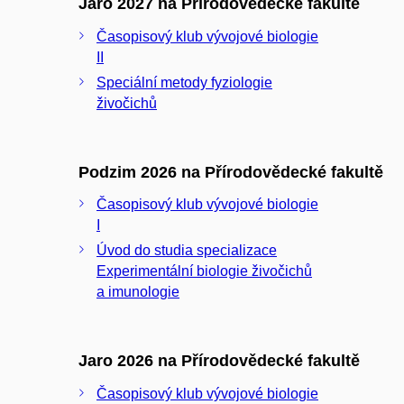
Jaro 2027 na Přírodovědecké fakultě
Časopisový klub vývojové biologie
II
Speciální metody fyziologie
živočichů
Podzim 2026 na Přírodovědecké fakultě
Časopisový klub vývojové biologie
I
Úvod do studia specializace
Experimentální biologie živočichů
a imunologie
Jaro 2026 na Přírodovědecké fakultě
Časopisový klub vývojové biologie