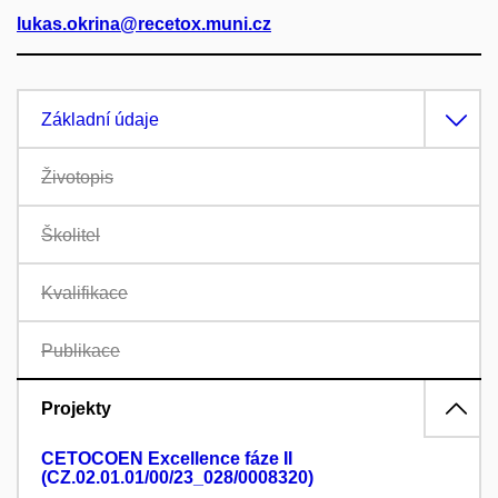
lukas.okrina@recetox.muni.cz
Základní údaje
Životopis
Školitel
Kvalifikace
Publikace
Projekty
CETOCOEN Excellence fáze II
(CZ.02.01.01/00/23_028/0008320)