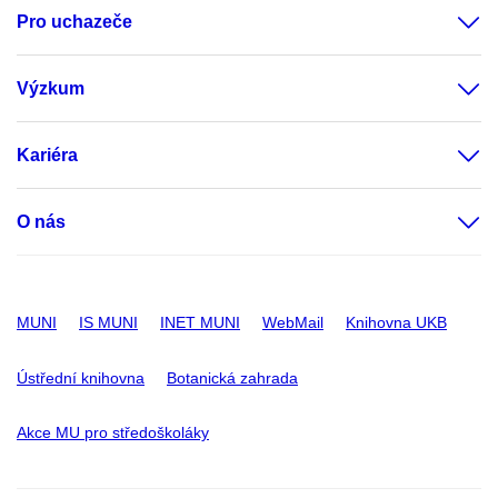
Pro uchazeče
Výzkum
Kariéra
O nás
MUNI
IS MUNI
INET MUNI
WebMail
Knihovna UKB
Ústřední knihovna
Botanická zahrada
Akce MU pro středoškoláky