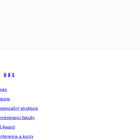
 nás
nás
storie
ganizační struktura
městnanci fakulty
R Award
nference a kurzy