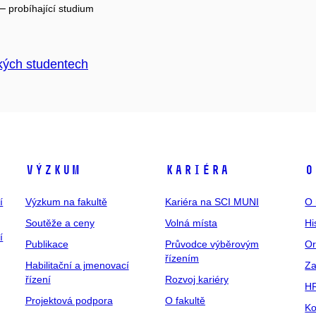
 –
probíhající studium
kých studentech
Výzkum
Kariéra
O
í
Výzkum na fakultě
Kariéra na SCI MUNI
O 
Soutěže a ceny
Volná místa
Hi
í
Publikace
Průvodce výběrovým
Or
řízením
Habilitační a jmenovací
Za
řízení
Rozvoj kariéry
H
Projektová podpora
O fakultě
Ko