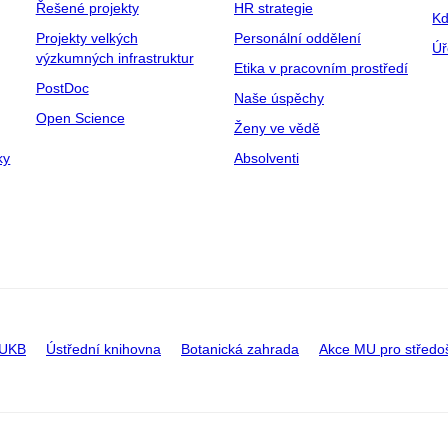
Řešené projekty
HR strategie
Kd
Projekty velkých
Personální oddělení
Úř
výzkumných infrastruktur
Etika v pracovním prostředí
PostDoc
Naše úspěchy
Open Science
Ženy ve vědě
ky
Absolventi
 UKB
Ústřední knihovna
Botanická zahrada
Akce MU pro středo