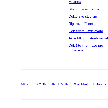
studium
Studium v angličtině
Doktorské studium
Rigorózní řízení
Celoživotní vzdělávání
Akce MU pro středoškolá
Důležité informace pro
uchazeče
MUNI
IS MUNI
INET MUNI
WebMail
Knihovna