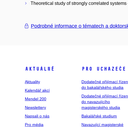
Theoretical study of strongly correlated systems
Podrobné informace o tématech a doktors
Aktuálně
Pro uchazeče
Aktuality
Dodatečné přijímací řízen
do bakalářského studia
Kalendář akcí
Dodatečné přijímací řízen
Mendel 200
do navazujícího
Newslettery
magisterského studia
Napsali o nás
Bakalářské studium
Pro média
Navazující magisterské