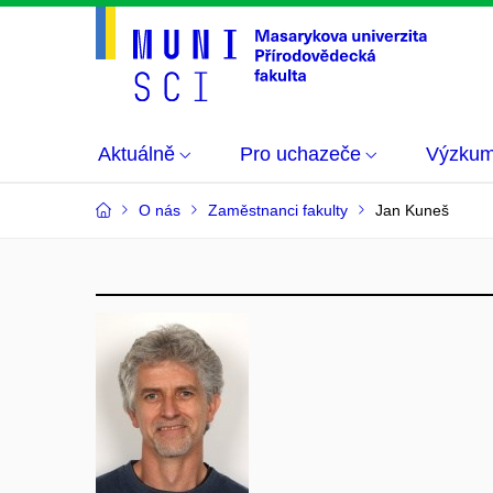
Aktuálně
Pro uchazeče
Výzku
O nás
Zaměstnanci fakulty
Jan Kuneš