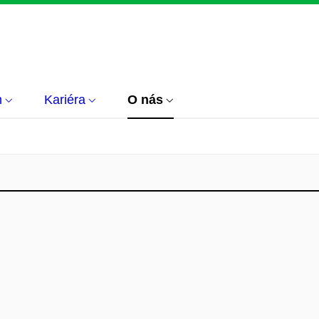
m
Kariéra
O nás