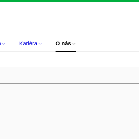
m
Kariéra
O nás