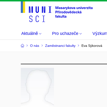
Aktuálně
Pro uchazeče
Výzku
O nás
Zaměstnanci fakulty
Eva Sýkorová