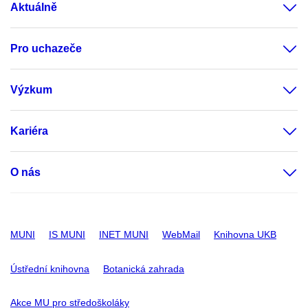
Aktuálně
Pro uchazeče
Výzkum
Kariéra
O nás
MUNI
IS MUNI
INET MUNI
WebMail
Knihovna UKB
Ústřední knihovna
Botanická zahrada
Akce MU pro středoškoláky