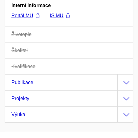
Interní informace
Portál MU
IS MU
Životopis
Školitel
Kvalifikace
Publikace
Projekty
Výuka