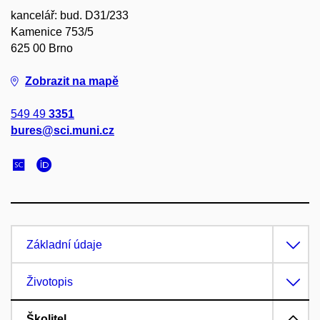
kancelář: bud. D31/233
Kamenice 753/5
625 00 Brno
Zobrazit na mapě
549 49
3351
bures@sci.muni.cz
Základní údaje
Životopis
Školitel