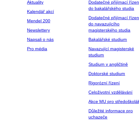
Aktuality
Dodatečné přijímací řízen
do bakalářského studia
Kalendář akcí
Dodatečné přijímací řízen
Mendel 200
do navazujícího
Newslettery
magisterského studia
Napsali o nás
Bakalářské studium
Pro média
Navazující magisterské
studium
Studium v angličtině
Doktorské studium
Rigorózní řízení
Celoživotní vzdělávání
Akce MU pro středoškolá
Důležité informace pro
uchazeče