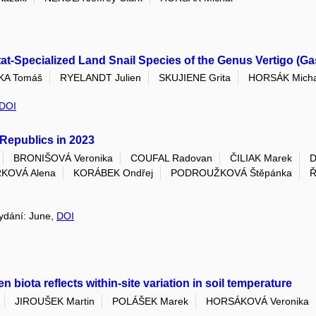
tat-Specialized Land Snail Species of the Genus Vertigo (
KA Tomáš
RYELANDT Julien
SKUJIENE Grita
HORSÁK Micha
DOI
Republics in 2023
BRONIŠOVÁ Veronika
COUFAL Radovan
ČILIAK Marek
D
KOVÁ Alena
KORÁBEK Ondřej
PODROUŽKOVÁ Štěpánka
Ř
vydání: June,
DOI
 biota reflects within-site variation in soil temperature
JIROUŠEK Martin
POLÁŠEK Marek
HORSÁKOVÁ Veronika