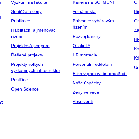
í
Výzkum na fakultě
Kariéra na SCI MUNI
O 
Soutěže a ceny
Volná místa
Hi
í
Publikace
Průvodce výběrovým
Or
řízením
Habilitační a jmenovací
Za
řízení
Rozvoj kariéry
H
Projektová podpora
O fakultě
Ko
Řešené projekty
HR strategie
Kd
Projekty velkých
Personální oddělení
Úř
výzkumných infrastruktur
Etika v pracovním prostředí
PostDoc
Naše úspěchy
Open Science
Ženy ve vědě
ky
Absolventi