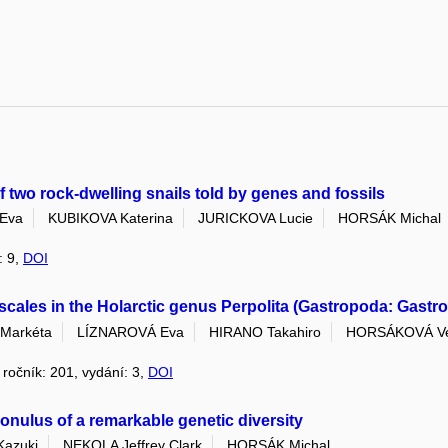
of two rock-dwelling snails told by genes and fossils
Eva
KUBIKOVA Katerina
JURICKOVA Lucie
HORSÁK Michal
: 9,
DOI
scales in the Holarctic genus Perpolita (Gastropoda: Gastr
Markéta
LÍZNAROVÁ Eva
HIRANO Takahiro
HORSÁKOVÁ Ve
, ročník: 201, vydání: 3,
DOI
conulus of a remarkable genetic diversity
azuki
NEKOLA Jeffrey Clark
HORSÁK Michal