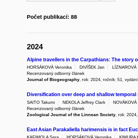
Počet publikací: 88
2024
Alpine travellers in the Carpathians: The story 
HORSÁKOVÁ Veronika
DIVÍŠEK Jan
LÍZNAROVÁ 
Recenzovaný odborný článek
Journal of Biogeography
, rok: 2024, ročník: 51, vydání
Diversification over deep and shallow temporal 
SAITO Takumi
NEKOLA Jeffrey Clark
NOVÁKOVÁ 
Recenzovaný odborný článek
Zoological Journal of the Linnean Society
, rok: 2024
East Asian Parakaliella harimensis is in fact Eu
KAFIMOLA Sara
HORSÁKOVÁ Veronika
KIMURA K