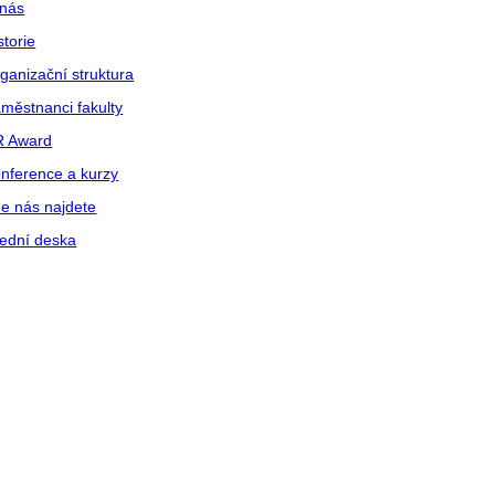
nás
storie
ganizační struktura
městnanci fakulty
R Award
nference a kurzy
e nás najdete
ední deska