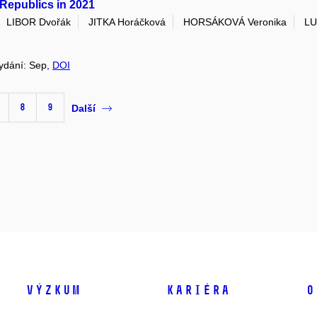
Republics in 2021
LIBOR Dvořák
JITKA Horáčková
HORSÁKOVÁ Veronika
LU
vydání: Sep,
DOI
8
9
Další
Výzkum
Kariéra
O