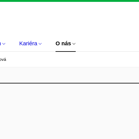
m
Kariéra
O nás
ová