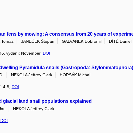
ean fens by mowing: A consensus from 20 years of experim
 Tomáš
JANEČEK Štěpán
GALVÁNEK Dobromil
DÍTĚ Daniel
 846, vydání: November,
DOI
-dwelling Pyramidula snails (Gastropoda: Stylommatophora
O.
NEKOLA Jeffrey Clark
HORSÁK Michal
í: 4-5,
DOI
 glacial land snail populations explained
Jan
NEKOLA Jeffrey Clark
,
DOI