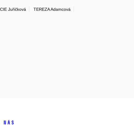
CIE Juřičková
TEREZA Adamcová
 nás