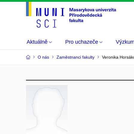
Aktuálně
Pro uchazeče
Výzku
O nás
Zaměstnanci fakulty
Veronika Horsák