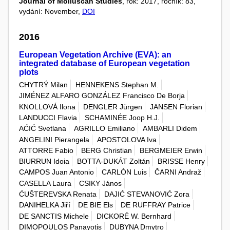
Journal of Molluscan Studies
, rok: 2017, ročník: 83,
vydání: November,
DOI
2016
European Vegetation Archive (EVA): an
integrated database of European vegetation
plots
CHYTRÝ Milan
HENNEKENS Stephan M.
JIMÉNEZ ALFARO GONZÁLEZ Francisco De Borja
KNOLLOVÁ Ilona
DENGLER Jürgen
JANSEN Florian
LANDUCCI Flavia
SCHAMINÉE Joop H.J.
AĆIĆ Svetlana
AGRILLO Emiliano
AMBARLI Didem
ANGELINI Pierangela
APOSTOLOVA Iva
ATTORRE Fabio
BERG Christian
BERGMEIER Erwin
BIURRUN Idoia
BOTTA-DUKÁT Zoltán
BRISSE Henry
CAMPOS Juan Antonio
CARLÓN Luis
ČARNI Andraž
CASELLA Laura
CSIKY János
ĆUŠTEREVSKA Renata
DAJIĆ STEVANOVIĆ Zora
DANIHELKA Jiří
DE BIE Els
DE RUFFRAY Patrice
DE SANCTIS Michele
DICKORÉ W. Bernhard
DIMOPOULOS Panayotis
DUBYNA Dmytro