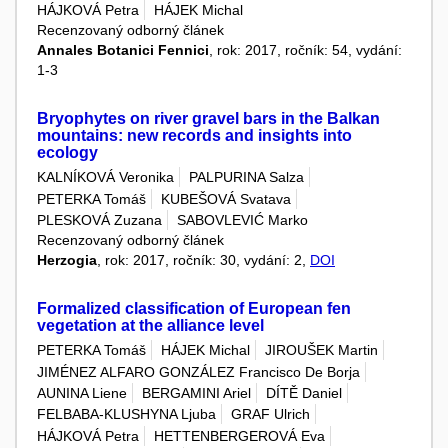
HÁJKOVÁ Petra
HÁJEK Michal
Recenzovaný odborný článek
Annales Botanici Fennici
, rok: 2017, ročník: 54, vydání:
1-3
Bryophytes on river gravel bars in the Balkan
mountains: new records and insights into
ecology
KALNÍKOVÁ Veronika
PALPURINA Salza
PETERKA Tomáš
KUBEŠOVÁ Svatava
PLESKOVÁ Zuzana
SABOVLEVIĆ Marko
Recenzovaný odborný článek
Herzogia
, rok: 2017, ročník: 30, vydání: 2,
DOI
Formalized classification of European fen
vegetation at the alliance level
PETERKA Tomáš
HÁJEK Michal
JIROUŠEK Martin
JIMÉNEZ ALFARO GONZÁLEZ Francisco De Borja
AUNINA Liene
BERGAMINI Ariel
DÍTĚ Daniel
FELBABA-KLUSHYNA Ljuba
GRAF Ulrich
HÁJKOVÁ Petra
HETTENBERGEROVÁ Eva