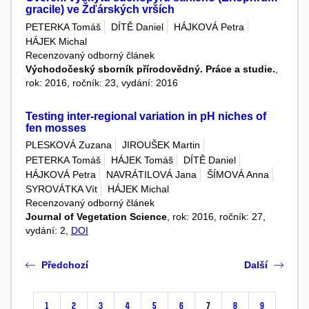
gracile) ve Žďárských vrších
PETERKA Tomáš
DÍTĚ Daniel
HÁJKOVÁ Petra
HÁJEK Michal
Recenzovaný odborný článek
Východočeský sborník přírodovědný. Práce a studie.
,
rok: 2016, ročník: 23, vydání: 2016
Testing inter-regional variation in pH niches of
fen mosses
PLESKOVÁ Zuzana
JIROUŠEK Martin
PETERKA Tomáš
HÁJEK Tomáš
DÍTĚ Daniel
HÁJKOVÁ Petra
NAVRÁTILOVÁ Jana
ŠÍMOVÁ Anna
SYROVÁTKA Vít
HÁJEK Michal
Recenzovaný odborný článek
Journal of Vegetation Science
, rok: 2016, ročník: 27,
vydání: 2,
DOI
Předchozí
Další
1
2
3
4
5
6
7
8
9