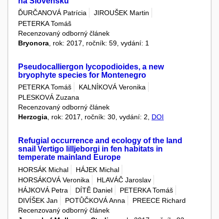
na Slovensku
ĎURČANOVÁ Patrícia
JIROUŠEK Martin
PETERKA Tomáš
Recenzovaný odborný článek
Bryonora
, rok: 2017, ročník: 59, vydání: 1
Pseudocalliergon lycopodioides, a new
bryophyte species for Montenegro
PETERKA Tomáš
KALNÍKOVÁ Veronika
PLESKOVÁ Zuzana
Recenzovaný odborný článek
Herzogia
, rok: 2017, ročník: 30, vydání: 2,
DOI
Refugial occurrence and ecology of the land
snail Vertigo lilljeborgi in fen habitats in
temperate mainland Europe
HORSÁK Michal
HÁJEK Michal
HORSÁKOVÁ Veronika
HLAVÁČ Jaroslav
HÁJKOVÁ Petra
DÍTĚ Daniel
PETERKA Tomáš
DIVÍŠEK Jan
POTŮČKOVÁ Anna
PREECE Richard
Recenzovaný odborný článek