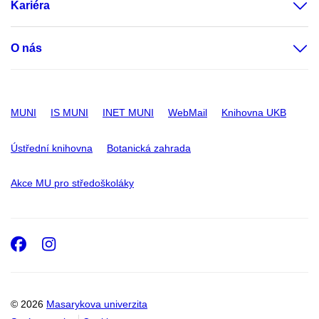
Kariéra
O nás
MUNI
IS MUNI
INET MUNI
WebMail
Knihovna UKB
Ústřední knihovna
Botanická zahrada
Akce MU pro středoškoláky
Facebook
Instagram
© 2026
Masarykova univerzita