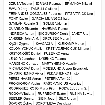
DZIUBA Tetiana
EJRNAS Rasmus
ERMAKOV Nikolai
EWALD Jörg
FANELLI Giuliano
FERNÁNDEZ-GONZÁLEZ Federico
FITZPATRICK Úna
FONT Xavier
GARCÍA-MIJANGOS Itziar
GAVILÁN Rosario G.
GOLUB Valentin
GUARINO Riccardo
HAVEMAN Rense
INDREICA Adrian
IŞIK GÜRSOY Deniz
JANDT Ute
JANSSEN John A.M.
JIROUŠEK Martin
KĄCKI Zygmunt
KAVGACI Ali
KLEIKAMP Martin
KOLOMIYCHUK Vitaliy
KRSTIVOJEVIĆ ĆUK Mirjana
KRSTONOŠIĆ Daniel
KUZEMKO Anna
LENOIR Jonathan
LYSENKO Tatiana
MARCENÓ Corrado
MARTYNENKO Vassiliy
MICHALCOVÁ Dana
MOESLUND Jesper Erenskjold
ONYSHCHENKO Viktor
PEDASHENKO Hristo
PÉREZ-HAASE Aaron
PETERKA Tomáš
PROKHOROV Vadim
RAŠOMAVIČIUS Valerijus
RODRÍGUEZ-ROJO Maria Pilar
RODWELL John S.
ROGOVA Tatiana
RUPRECHT Eszter
RUSINA Solvita
SEIDLER Gunnar
ŠIBÍK Jozef
ŠILC Urban
ŠKVORC Željko
SOPOTLIEVA Desislava