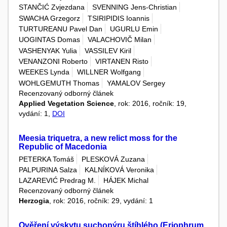
STANČIĆ Zvjezdana
SVENNING Jens-Christian
SWACHA Grzegorz
TSIRIPIDIS Ioannis
TURTUREANU Pavel Dan
UGURLU Emin
UOGINTAS Domas
VALACHOVIČ Milan
VASHENYAK Yulia
VASSILEV Kiril
VENANZONI Roberto
VIRTANEN Risto
WEEKES Lynda
WILLNER Wolfgang
WOHLGEMUTH Thomas
YAMALOV Sergey
Recenzovaný odborný článek
Applied Vegetation Science
, rok: 2016, ročník: 19,
vydání: 1,
DOI
Meesia triquetra, a new relict moss for the
Republic of Macedonia
PETERKA Tomáš
PLESKOVÁ Zuzana
PALPURINA Salza
KALNÍKOVÁ Veronika
LAZAREVIĆ Predrag M.
HÁJEK Michal
Recenzovaný odborný článek
Herzogia
, rok: 2016, ročník: 29, vydání: 1
Ověření výskytu suchopýru štíhlého (Eriophrum