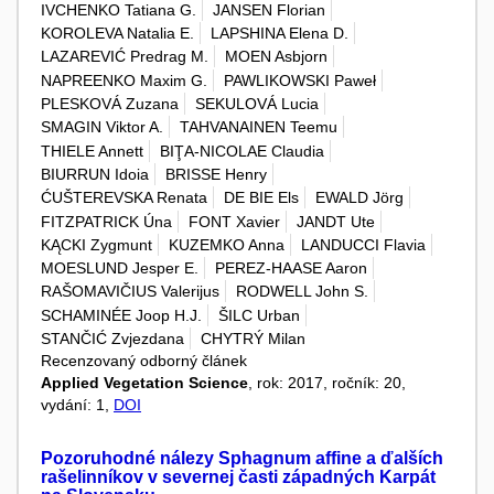
IVCHENKO Tatiana G.
JANSEN Florian
KOROLEVA Natalia E.
LAPSHINA Elena D.
LAZAREVIĆ Predrag M.
MOEN Asbjorn
NAPREENKO Maxim G.
PAWLIKOWSKI Paweł
PLESKOVÁ Zuzana
SEKULOVÁ Lucia
SMAGIN Viktor A.
TAHVANAINEN Teemu
THIELE Annett
BIŢA-NICOLAE Claudia
BIURRUN Idoia
BRISSE Henry
ĆUŠTEREVSKA Renata
DE BIE Els
EWALD Jörg
FITZPATRICK Úna
FONT Xavier
JANDT Ute
KĄCKI Zygmunt
KUZEMKO Anna
LANDUCCI Flavia
MOESLUND Jesper E.
PEREZ-HAASE Aaron
RAŠOMAVIČIUS Valerijus
RODWELL John S.
SCHAMINÉE Joop H.J.
ŠILC Urban
STANČIĆ Zvjezdana
CHYTRÝ Milan
Recenzovaný odborný článek
Applied Vegetation Science
, rok: 2017, ročník: 20,
vydání: 1,
DOI
Pozoruhodné nálezy Sphagnum affine a ďalších
rašelinníkov v severnej časti západných Karpát