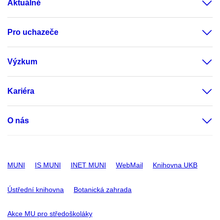
Aktuálně
Pro uchazeče
Výzkum
Kariéra
O nás
MUNI
IS MUNI
INET MUNI
WebMail
Knihovna UKB
Ústřední knihovna
Botanická zahrada
Akce MU pro středoškoláky