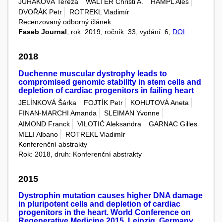
JURÁKOVÁ Tereza
WALTER Christi A.
HAMPL Aleš
DVOŘÁK Petr
ROTREKL Vladimír
Recenzovaný odborný článek
Faseb Journal
, rok: 2019, ročník: 33, vydání: 6,
DOI
2018
Duchenne muscular dystrophy leads to
compromised genomic stability in stem cells and
depletion of cardiac progenitors in failing heart
JELÍNKOVÁ Šárka
FOJTÍK Petr
KOHUTOVÁ Aneta
FINAN-MARCHI Amanda
SLEIMAN Yvonne
AIMOND Franck
VILOTIĆ Aleksandra
GARNAC Gilles
MELI Albano
ROTREKL Vladimír
Konferenční abstrakty
Rok: 2018, druh: Konferenční abstrakty
2015
Dystrophin mutation causes higher DNA damage
in pluripotent cells and depletion of cardiac
progenitors in the heart. World Conference on
Regenerative Medicine 2015, Leipzig, Germany,