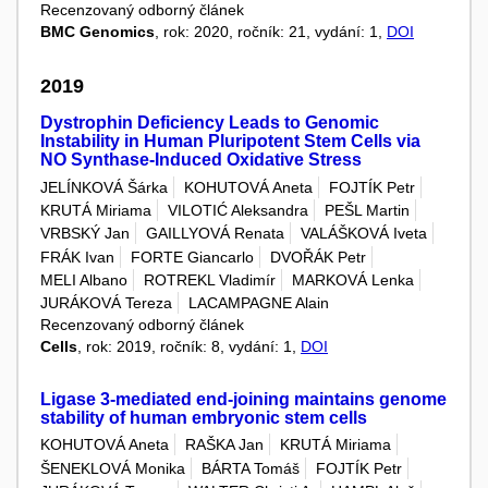
Recenzovaný odborný článek
BMC Genomics
, rok: 2020, ročník: 21, vydání: 1,
DOI
2019
Dystrophin Deficiency Leads to Genomic
Instability in Human Pluripotent Stem Cells via
NO Synthase-Induced Oxidative Stress
JELÍNKOVÁ Šárka
KOHUTOVÁ Aneta
FOJTÍK Petr
KRUTÁ Miriama
VILOTIĆ Aleksandra
PEŠL Martin
VRBSKÝ Jan
GAILLYOVÁ Renata
VALÁŠKOVÁ Iveta
FRÁK Ivan
FORTE Giancarlo
DVOŘÁK Petr
MELI Albano
ROTREKL Vladimír
MARKOVÁ Lenka
JURÁKOVÁ Tereza
LACAMPAGNE Alain
Recenzovaný odborný článek
Cells
, rok: 2019, ročník: 8, vydání: 1,
DOI
Ligase 3-mediated end-joining maintains genome
stability of human embryonic stem cells
KOHUTOVÁ Aneta
RAŠKA Jan
KRUTÁ Miriama
ŠENEKLOVÁ Monika
BÁRTA Tomáš
FOJTÍK Petr