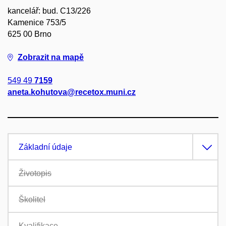
kancelář: bud. C13/226
Kamenice 753/5
625 00 Brno
Zobrazit na mapě
549 49
7159
aneta.kohutova@recetox.muni.cz
Základní údaje
Životopis
Školitel
Kvalifikace