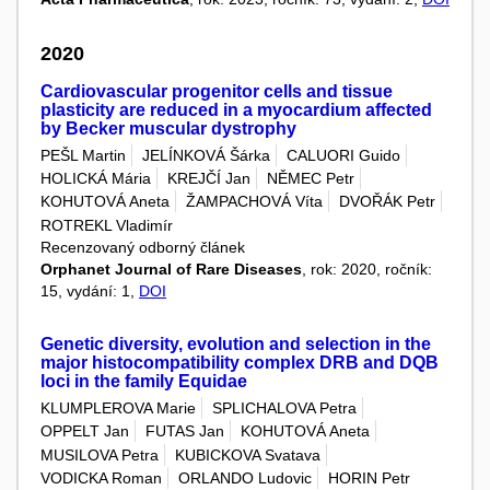
2020
Cardiovascular progenitor cells and tissue
plasticity are reduced in a myocardium affected
by Becker muscular dystrophy
PEŠL Martin
JELÍNKOVÁ Šárka
CALUORI Guido
HOLICKÁ Mária
KREJČÍ Jan
NĚMEC Petr
KOHUTOVÁ Aneta
ŽAMPACHOVÁ Víta
DVOŘÁK Petr
ROTREKL Vladimír
Recenzovaný odborný článek
Orphanet Journal of Rare Diseases
, rok: 2020, ročník:
15, vydání: 1,
DOI
Genetic diversity, evolution and selection in the
major histocompatibility complex DRB and DQB
loci in the family Equidae
KLUMPLEROVA Marie
SPLICHALOVA Petra
OPPELT Jan
FUTAS Jan
KOHUTOVÁ Aneta
MUSILOVA Petra
KUBICKOVA Svatava
VODICKA Roman
ORLANDO Ludovic
HORIN Petr