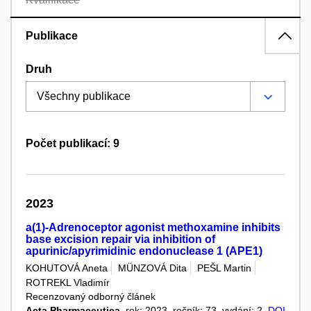
Publikace
Druh
Počet publikací: 9
2023
a(1)-Adrenoceptor agonist methoxamine inhibits
base excision repair via inhibition of
apurinic/apyrimidinic endonuclease 1 (APE1)
KOHUTOVÁ Aneta
MÜNZOVÁ Dita
PEŠL Martin
ROTREKL Vladimír
Recenzovaný odborný článek
Acta Pharmaceutica
, rok: 2023, ročník: 73, vydání: 2,
DOI