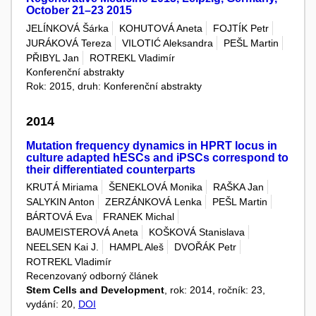
October 21–23 2015
JELÍNKOVÁ Šárka
KOHUTOVÁ Aneta
FOJTÍK Petr
JURÁKOVÁ Tereza
VILOTIĆ Aleksandra
PEŠL Martin
PŘIBYL Jan
ROTREKL Vladimír
Konferenční abstrakty
Rok: 2015, druh: Konferenční abstrakty
2014
Mutation frequency dynamics in HPRT locus in
culture adapted hESCs and iPSCs correspond to
their differentiated counterparts
KRUTÁ Miriama
ŠENEKLOVÁ Monika
RAŠKA Jan
SALYKIN Anton
ZERZÁNKOVÁ Lenka
PEŠL Martin
BÁRTOVÁ Eva
FRANEK Michal
BAUMEISTEROVÁ Aneta
KOŠKOVÁ Stanislava
NEELSEN Kai J.
HAMPL Aleš
DVOŘÁK Petr
ROTREKL Vladimír
Recenzovaný odborný článek
Stem Cells and Development
, rok: 2014, ročník: 23,
vydání: 20,
DOI