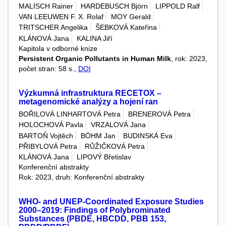
MALISCH Rainer
HARDEBUSCH Björn
LIPPOLD Ralf
VAN LEEUWEN F. X. Rolaf
MOY Gerald
TRITSCHER Angelika
ŠEBKOVÁ Kateřina
KLÁNOVÁ Jana
KALINA Jiří
Kapitola v odborné knize
Persistent Organic Pollutants in Human Milk
, rok: 2023,
počet stran: 58 s.,
DOI
Výzkumná infrastruktura RECETOX –
metagenomické analýzy a hojení ran
BOŘILOVÁ LINHARTOVÁ Petra
BRENEROVÁ Petra
HOLOCHOVÁ Pavla
VRZALOVÁ Jana
BARTOŇ Vojtěch
BÖHM Jan
BUDINSKÁ Eva
PŘIBYLOVÁ Petra
RŮŽIČKOVÁ Petra
KLÁNOVÁ Jana
LIPOVÝ Břetislav
Konferenční abstrakty
Rok: 2023, druh: Konferenční abstrakty
WHO- and UNEP-Coordinated Exposure Studies
2000–2019: Findings of Polybrominated
Substances (PBDE, HBCDD, PBB 153,