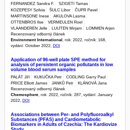
FERNANDEZ Sandra F.
SZIGETI Tamas
KOZEPESY Szilvia
ŠULC Libor
ČUPR Pavel
MARTINSONE Inese
AKULOVA Lasma
OTTENBROS Ilse
VERMEULEN Roel
VLAANDEREN Jelle
LUIJTEN Mirjam
LOMMEN Arjen
Recenzovaný odborný článek
Environment International
, rok: 2022, ročník: 168,
vydání: October 2022,
DOI
Application of 96-well plate SPE method for
analysis of persistent organic pollutants in low
volume blood serum samples
PALÁT Jiří
KUKUČKA Petr
CODLING Garry Paul
PRICE Elliott James
JANKŮ Petr
KLÁNOVÁ Jana
Recenzovaný odborný článek
Chemosphere
, rok: 2022, ročník: 287, vydání: January
2022,
DOI
Associations between Per- and Polyfluoroalkyl
Substances (PFAS) and Cardiometabolic
Biomarkers in Adults of Czechia: The Kardiovize
Study