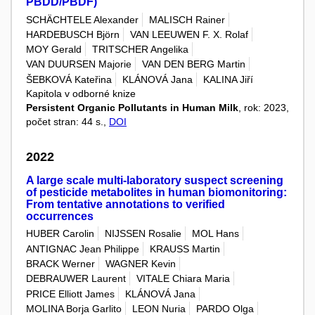
PBDD/PBDF)
SCHÄCHTELE Alexander
MALISCH Rainer
HARDEBUSCH Björn
VAN LEEUWEN F. X. Rolaf
MOY Gerald
TRITSCHER Angelika
VAN DUURSEN Majorie
VAN DEN BERG Martin
ŠEBKOVÁ Kateřina
KLÁNOVÁ Jana
KALINA Jiří
Kapitola v odborné knize
Persistent Organic Pollutants in Human Milk
, rok: 2023,
počet stran: 44 s.,
DOI
2022
A large scale multi-laboratory suspect screening
of pesticide metabolites in human biomonitoring:
From tentative annotations to verified
occurrences
HUBER Carolin
NIJSSEN Rosalie
MOL Hans
ANTIGNAC Jean Philippe
KRAUSS Martin
BRACK Werner
WAGNER Kevin
DEBRAUWER Laurent
VITALE Chiara Maria
PRICE Elliott James
KLÁNOVÁ Jana
MOLINA Borja Garlito
LEON Nuria
PARDO Olga