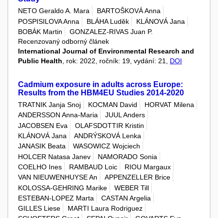
NETO Geraldo A. Mara
BARTOŠKOVÁ Anna
POSPISILOVA Anna
BLÁHA Luděk
KLÁNOVÁ Jana
BOBÁK Martin
GONZALEZ-RIVAS Juan P.
Recenzovaný odborný článek
International Journal of Environmental Research and
Public Health
, rok: 2022, ročník: 19, vydání: 21,
DOI
Cadmium exposure in adults across Europe:
Results from the HBM4EU Studies 2014-2020
TRATNIK Janja Snoj
KOCMAN David
HORVAT Milena
ANDERSSON Anna-Maria
JUUL Anders
JACOBSEN Eva
OLAFSDOTTIR Kristin
KLÁNOVÁ Jana
ANDRÝSKOVÁ Lenka
JANASIK Beata
WASOWICZ Wojciech
HOLCER Natasa Janev
NAMORADO Sonia
COELHO Ines
RAMBAUD Loic
RIOU Margaux
VAN NIEUWENHUYSE An
APPENZELLER Brice
KOLOSSA-GEHRING Marike
WEBER Till
ESTEBAN-LOPEZ Marta
CASTAN Argelia
GILLES Liese
MARTI Laura Rodriguez