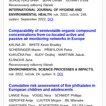
SCHOETERS Greet
SEPAI Ovnair
GOVARTS Eva
Recenzovaný odborný článek
INTERNATIONAL JOURNAL OF HYGIENE AND
ENVIRONMENTAL HEALTH
, rok: 2022, ročník: 246,
vydání: September 2022,
DOI
Comparability of semivolatile organic compound
concentrations from co-located active and
passive air monitoring networks in Europe
KALINA Jiří
WHITE Kevin Bradley
SCHERINGER Martin
PŘIBYLOVÁ Petra
KUKUČKA Petr
AUDY Ondřej
MARTINÍK Jakub
KLÁNOVÁ Jana
Recenzovaný odborný článek
ENVIRONMENTAL SCIENCE-PROCESSES & IMPACTS
,
rok: 2022, ročník: 24, vydání: 6,
DOI
Cumulative risk assessment of five phthalates in
European children and adolescents
LANGE Rosa
VOGEL Nina
SCHMIDT Phillipp
GEROFKE Antje
LUIJTEN Mirjam
BIL Wieneke
SANTONEN Tiina
SCHOETERS Greet
GILLES Liese