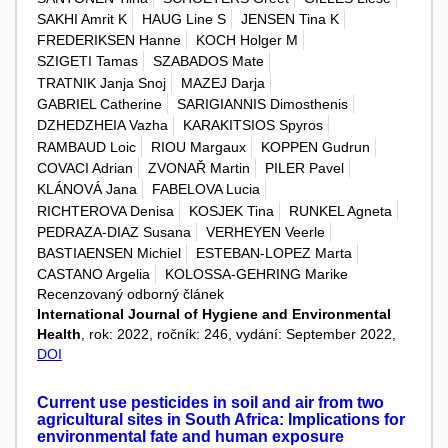
SAKHI Amrit K
HAUG Line S
JENSEN Tina K
FREDERIKSEN Hanne
KOCH Holger M
SZIGETI Tamas
SZABADOS Mate
TRATNIK Janja Snoj
MAZEJ Darja
GABRIEL Catherine
SARIGIANNIS Dimosthenis
DZHEDZHEIA Vazha
KARAKITSIOS Spyros
RAMBAUD Loic
RIOU Margaux
KOPPEN Gudrun
COVACI Adrian
ZVONAŘ Martin
PILER Pavel
KLÁNOVÁ Jana
FABELOVA Lucia
RICHTEROVA Denisa
KOSJEK Tina
RUNKEL Agneta
PEDRAZA-DIAZ Susana
VERHEYEN Veerle
BASTIAENSEN Michiel
ESTEBAN-LOPEZ Marta
CASTANO Argelia
KOLOSSA-GEHRING Marike
Recenzovaný odborný článek
International Journal of Hygiene and Environmental
Health
, rok: 2022, ročník: 246, vydání: September 2022,
DOI
Current use pesticides in soil and air from two
agricultural sites in South Africa: Implications for
environmental fate and human exposure