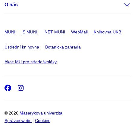
O nás
MUNI
IS MUNI
INET MUNI
WebMail
Knihovna UKB
Ústřední knihovna
Botanická zahrada
Akce MU pro středoškoláky
Facebook
Instagram
© 2026
Masarykova univerzita
Správce webu
Cookies