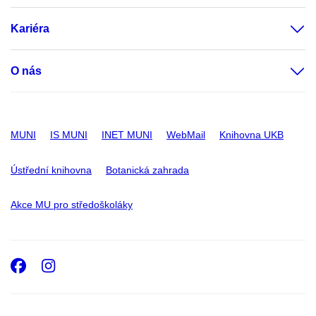
Kariéra
O nás
MUNI
IS MUNI
INET MUNI
WebMail
Knihovna UKB
Ústřední knihovna
Botanická zahrada
Akce MU pro středoškoláky
Facebook
Instagram