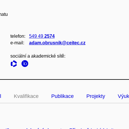
matu
telefon:
549 49
2574
e‑mail:
adam.obrusnik@ceitec.cz
sociální a akademické sítě:
l
Kvalifikace
Publikace
Projekty
Výu