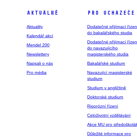
Aktuálně
Pro uchazeče
Aktuality
Dodatečné přijímací řízen
do bakalářského studia
Kalendář akcí
Dodatečné přijímací řízen
Mendel 200
do navazujícího
Newslettery
magisterského studia
Napsali o nás
Bakalářské studium
Pro média
Navazující magisterské
studium
Studium v angličtině
Doktorské studium
Rigorózní řízení
Celoživotní vzdělávání
Akce MU pro středoškolá
Důležité informace pro