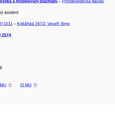
ostika a modelování plazmatu
–
Přírodovědecká fakulta
ý asistent
2/-1011
–
Kotlářská 267/2, Veveří, Brno
9
2574
8
l MU
IS MU