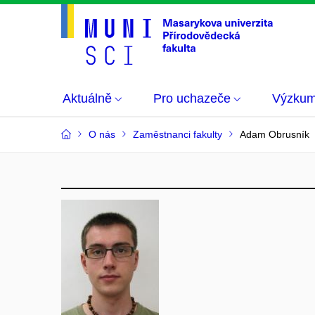
Aktuálně
Pro uchazeče
Výzku
O nás
Zaměstnanci fakulty
Adam Obrusník