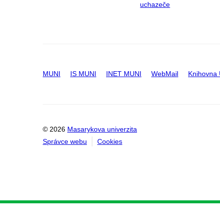
uchazeče
MUNI
IS MUNI
INET MUNI
WebMail
Knihovna
© 2026
Masarykova univerzita
Správce webu
Cookies