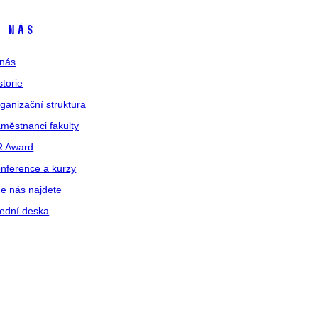
 nás
nás
storie
ganizační struktura
městnanci fakulty
R Award
nference a kurzy
e nás najdete
ední deska