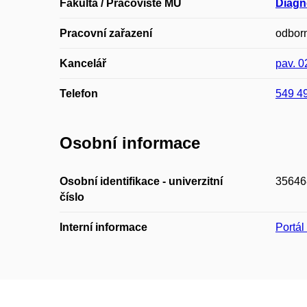
Fakulta / Pracoviště MU
Diagn
Pracovní zařazení
odborn
Kancelář
pav. 0
Telefon
549 4
Osobní informace
Osobní identifikace - univerzitní
35646
číslo
Interní informace
Portá