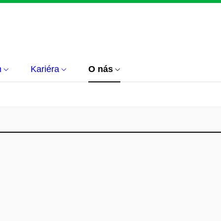
m
Kariéra
O nás