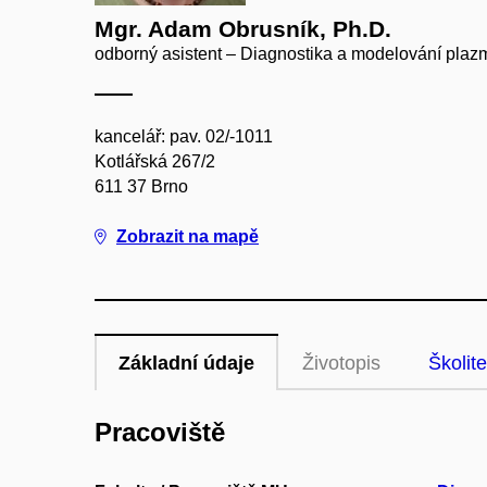
Mgr. Adam Obrusník, Ph.D.
odborný asistent – Diagnostika a modelování plaz
kancelář: pav. 02/-1011
Kotlářská 267/2
611 37 Brno
Zobrazit na mapě
Základní údaje
Životopis
Školite
Pracoviště