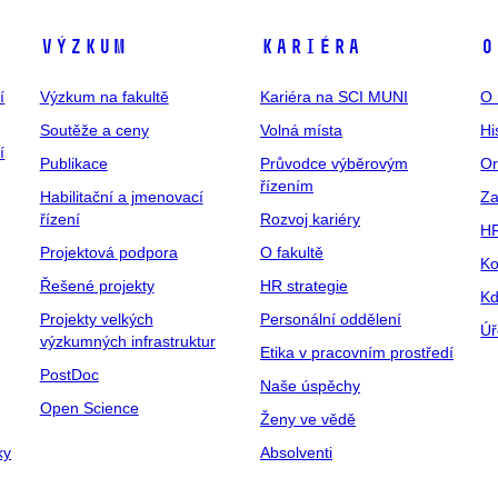
Výzkum
Kariéra
O
í
Výzkum na fakultě
Kariéra na SCI MUNI
O 
Soutěže a ceny
Volná místa
Hi
í
Publikace
Průvodce výběrovým
Or
řízením
Habilitační a jmenovací
Za
řízení
Rozvoj kariéry
H
Projektová podpora
O fakultě
Ko
Řešené projekty
HR strategie
Kd
Projekty velkých
Personální oddělení
Úř
výzkumných infrastruktur
Etika v pracovním prostředí
PostDoc
Naše úspěchy
Open Science
Ženy ve vědě
ky
Absolventi