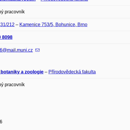
ný pracovník
D31/212
–
Kamenice 753/5, Bohunice, Brno
9
8098
6@mail.muni.cz
 botaniky a zoologie
–
Přírodovědecká fakulta
ný pracovník
6