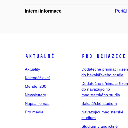
Interní informace
Portá
Aktuálně
Pro uchazeče
Aktuality
Dodatečné přijímací řízen
do bakalářského studia
Kalendář akcí
Dodatečné přijímací řízen
Mendel 200
do navazujícího
Newslettery
magisterského studia
Napsali o nás
Bakalářské studium
Pro média
Navazující magisterské
studium
Studium v angličtině