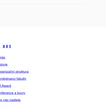
 nás
nás
storie
ganizační struktura
městnanci fakulty
R Award
nference a kurzy
e nás najdete