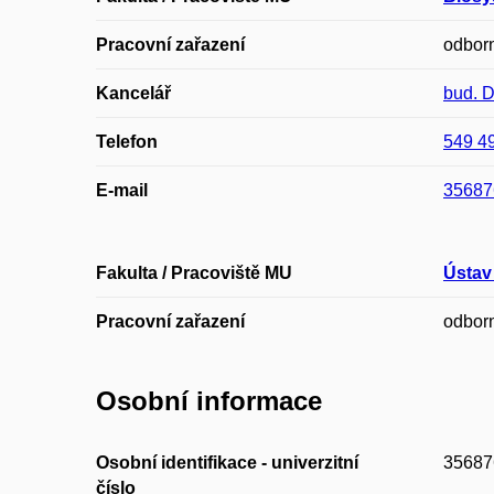
Pracovní zařazení
odbor
Kancelář
bud. 
Telefon
549 4
E-mail
35687
Fakulta / Pracoviště MU
Ústav
Pracovní zařazení
odbor
Osobní informace
Osobní identifikace - univerzitní
35687
číslo