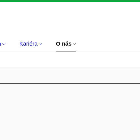
m
Kariéra
O nás