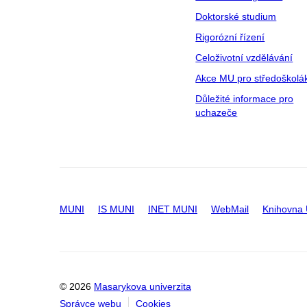
Doktorské studium
Rigorózní řízení
Celoživotní vzdělávání
Akce MU pro středoškolá
Důležité informace pro
uchazeče
MUNI
IS MUNI
INET MUNI
WebMail
Knihovna
© 2026
Masarykova univerzita
Správce webu
Cookies