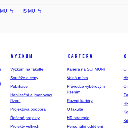
l MU
IS MU
Výzkum
Kariéra
O
í
Výzkum na fakultě
Kariéra na SCI MUNI
O 
Soutěže a ceny
Volná místa
Hi
í
Publikace
Průvodce výběrovým
Or
řízením
Habilitační a jmenovací
Za
řízení
Rozvoj kariéry
H
Projektová podpora
O fakultě
Ko
Řešené projekty
HR strategie
Kd
Projekty velkých
Personální oddělení