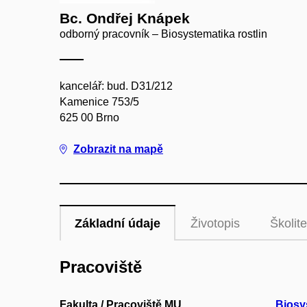
Bc. Ondřej Knápek
odborný pracovník – Biosystematika rostlin
kancelář: bud. D31/212
Kamenice 753/5
625 00 Brno
Zobrazit na mapě
Základní údaje
Životopis
Školite
Pracoviště
Fakulta / Pracoviště MU
Biosy