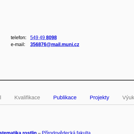
telefon:
549 49
8098
e‑mail:
356876@mail.muni.cz
l
Kvalifikace
Publikace
Projekty
Výu
stematika rostlin
–
Přírodovědecká fakulta