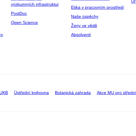
Úř
výzkumných infrastruktur
Etika v pracovním prostředí
PostDoc
Naše úspěchy
Open Science
Ženy ve vědě
ky
Absolventi
 UKB
Ústřední knihovna
Botanická zahrada
Akce MU pro středo