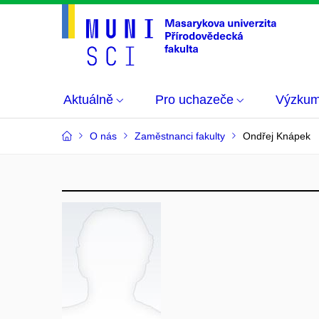
Aktuálně
Pro uchazeče
Výzku
O nás
Zaměstnanci fakulty
Ondřej Knápek