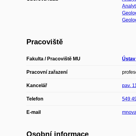
Analy
Geolo
Geolo
Pracoviště
Fakulta / Pracoviště MU
Ústav
Pracovní zařazení
profes
Kancelář
pav. 
Telefon
549 4
E-mail
mnova
Osobní informace