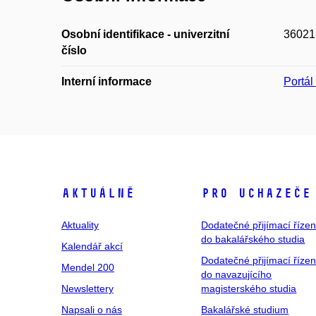
Osobní identifikace - univerzitní
36021
číslo
Interní informace
Portá
Aktuálně
Pro uchazeče
Aktuality
Dodatečné přijímací řízen
do bakalářského studia
Kalendář akcí
Dodatečné přijímací řízen
Mendel 200
do navazujícího
Newslettery
magisterského studia
Napsali o nás
Bakalářské studium