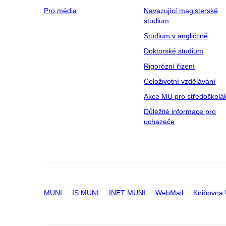
Pro média
Navazující magisterské
studium
Studium v angličtině
Doktorské studium
Rigorózní řízení
Celoživotní vzdělávání
Akce MU pro středoškolá
Důležité informace pro
uchazeče
MUNI
IS MUNI
INET MUNI
WebMail
Knihovna