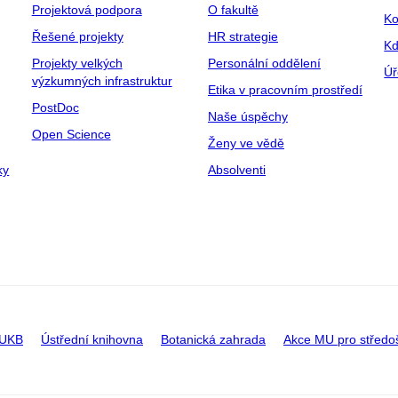
Projektová podpora
O fakultě
Ko
Řešené projekty
HR strategie
Kd
Projekty velkých
Personální oddělení
Úř
výzkumných infrastruktur
Etika v pracovním prostředí
PostDoc
Naše úspěchy
Open Science
Ženy ve vědě
ky
Absolventi
 UKB
Ústřední knihovna
Botanická zahrada
Akce MU pro středo