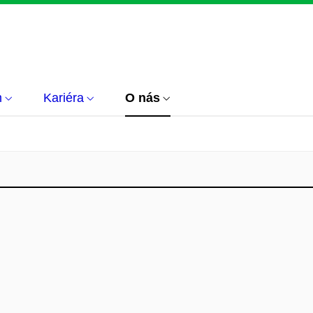
m
Kariéra
O nás