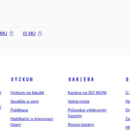
l MU
IS MU
Výzkum
Kariéra
O
í
Výzkum na fakultě
Kariéra na SCI MUNI
O 
Soutěže a ceny
Volná místa
Hi
í
Publikace
Průvodce výběrovým
Or
řízením
Habilitační a jmenovací
Za
řízení
Rozvoj kariéry
H