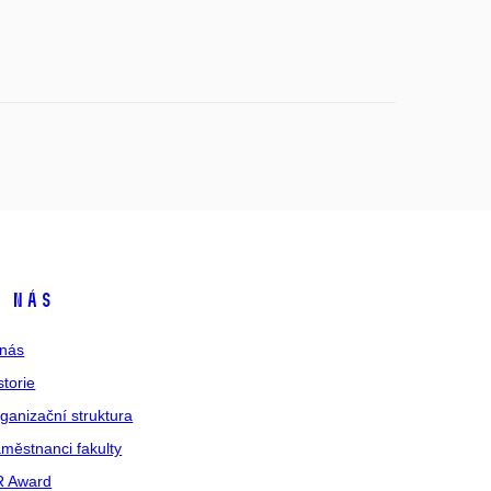
 nás
nás
storie
ganizační struktura
městnanci fakulty
R Award