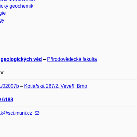
tický geochemik
gie
gy
 geologických věd
–
Přírodovědecká fakulta
or
11/02007b
–
Kotlářská 267/2, Veveří, Brno
9
6188
k@sci.muni.cz