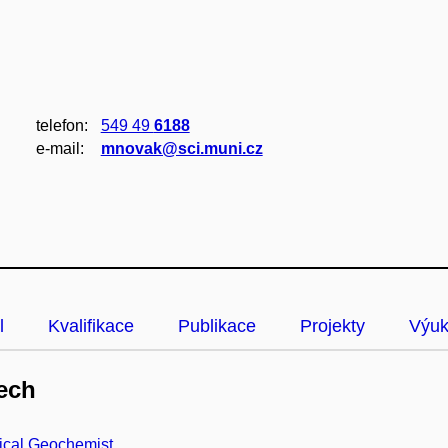
telefon:
549 49
6188
e‑mail:
mnovak@sci.muni.cz
l
Kvalifikace
Publikace
Projekty
Výu
ech
ical Geochemist