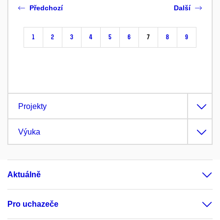
Předchozí
Další
1
2
3
4
5
6
7
8
9
Projekty
Výuka
Aktuálně
Pro uchazeče