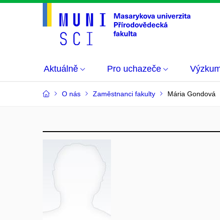
Aktuálně
Pro uchazeče
Výzku
O nás
Zaměstnanci fakulty
Mária Gondová