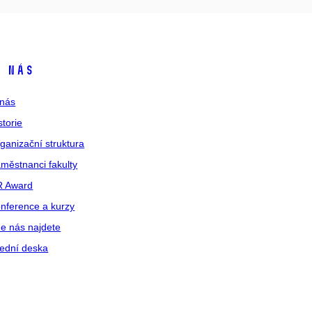
 nás
nás
storie
ganizační struktura
městnanci fakulty
R Award
nference a kurzy
e nás najdete
ední deska