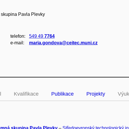
 skupina Pavla Plevky
telefon:
549 49
7764
e‑mail:
maria.gondova@ceitec.muni.cz
l
Kvalifikace
Publikace
Projekty
Výu
mná skupina Pavla Plevky
–
Středoevropský technologický ins