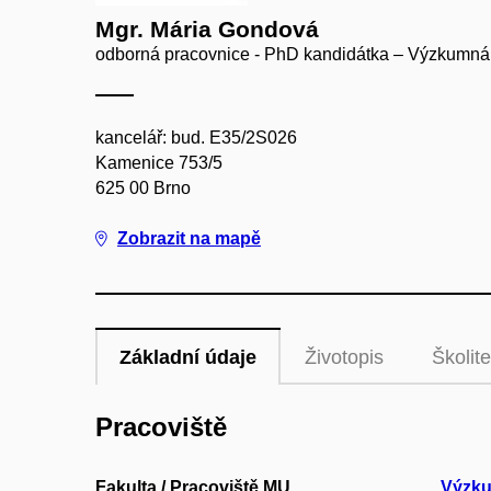
Mgr. Mária Gondová
odborná pracovnice - PhD kandidátka – Výzkumná
kancelář: bud. E35/2S026
Kamenice 753/5
625 00 Brno
Zobrazit na mapě
Základní údaje
Životopis
Školite
Pracoviště
Fakulta / Pracoviště MU
Výzku