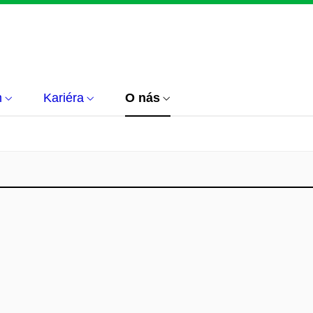
m
Kariéra
O nás