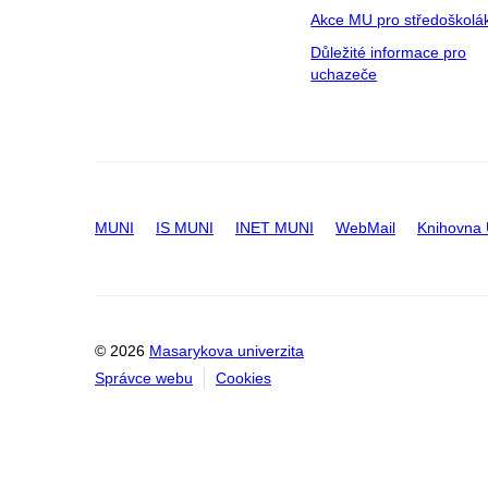
Akce MU pro středoškolá
Důležité informace pro
uchazeče
MUNI
IS MUNI
INET MUNI
WebMail
Knihovna
© 2026
Masarykova univerzita
Správce webu
Cookies