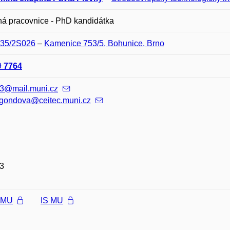
á pracovnice - PhD kandidátka
E35/2S026
–
Kamenice 753/5, Bohunice, Brno
9
7764
3@mail.muni.cz
.gondova@ceitec.muni.cz
3
l MU
IS MU