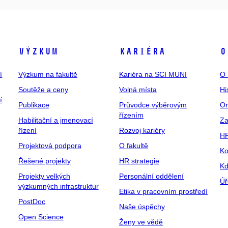
Výzkum
Kariéra
O
í
Výzkum na fakultě
Kariéra na SCI MUNI
O 
Soutěže a ceny
Volná místa
Hi
í
Publikace
Průvodce výběrovým
Or
řízením
Habilitační a jmenovací
Za
řízení
Rozvoj kariéry
H
Projektová podpora
O fakultě
Ko
Řešené projekty
HR strategie
Kd
Projekty velkých
Personální oddělení
Úř
výzkumných infrastruktur
Etika v pracovním prostředí
PostDoc
Naše úspěchy
Open Science
Ženy ve vědě