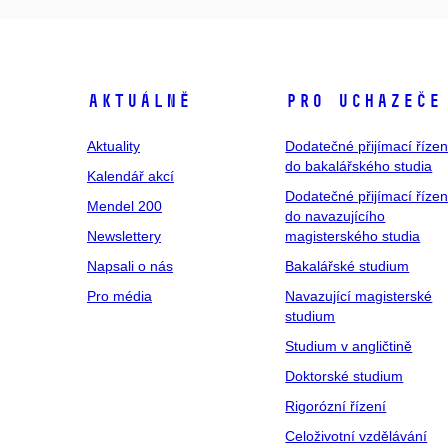
Aktuálně
Pro uchazeče
Aktuality
Dodatečné přijímací řízen
do bakalářského studia
Kalendář akcí
Dodatečné přijímací řízen
Mendel 200
do navazujícího
Newslettery
magisterského studia
Napsali o nás
Bakalářské studium
Pro média
Navazující magisterské
studium
Studium v angličtině
Doktorské studium
Rigorózní řízení
Celoživotní vzdělávání