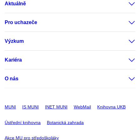
Aktuálně
Pro uchazeče
Výzkum
Kariéra
O nás
MUNI
IS MUNI
INET MUNI
WebMail
Knihovna UKB
Ústřední knihovna
Botanická zahrada
Akce MU pro středoškoláky