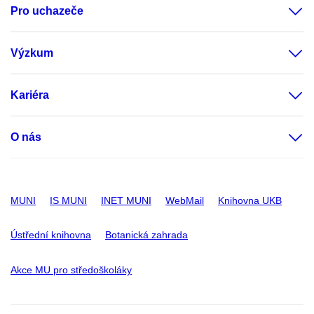
Pro uchazeče
Výzkum
Kariéra
O nás
MUNI
IS MUNI
INET MUNI
WebMail
Knihovna UKB
Ústřední knihovna
Botanická zahrada
Akce MU pro středoškoláky