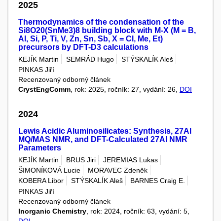
2025
Thermodynamics of the condensation of the
Si8O20(SnMe3)8 building block with M-X (M = B,
Al, Si, P, Ti, V, Zn, Sn, Sb, X = Cl, Me, Et)
precursors by DFT-D3 calculations
KEJÍK Martin
SEMRÁD Hugo
STÝSKALÍK Aleš
PINKAS Jiří
Recenzovaný odborný článek
CrystEngComm
, rok: 2025, ročník: 27, vydání: 26,
DOI
2024
Lewis Acidic Aluminosilicates: Synthesis, 27Al
MQ/MAS NMR, and DFT-Calculated 27Al NMR
Parameters
KEJÍK Martin
BRUS Jiri
JEREMIAS Lukas
ŠIMONÍKOVÁ Lucie
MORAVEC Zdeněk
KOBERA Libor
STÝSKALÍK Aleš
BARNES Craig E.
PINKAS Jiří
Recenzovaný odborný článek
Inorganic Chemistry
, rok: 2024, ročník: 63, vydání: 5,
DOI