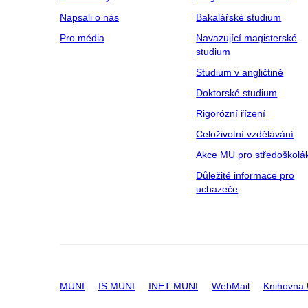
Napsali o nás
Bakalářské studium
Pro média
Navazující magisterské
studium
Studium v angličtině
Doktorské studium
Rigorózní řízení
Celoživotní vzdělávání
Akce MU pro středoškolá
Důležité informace pro
uchazeče
MUNI
IS MUNI
INET MUNI
WebMail
Knihovna