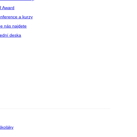
R Award
nference a kurzy
e nás najdete
ední deska
školáky