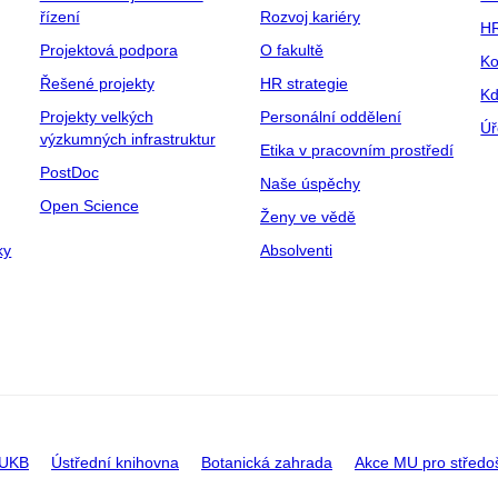
řízení
Rozvoj kariéry
H
Projektová podpora
O fakultě
Ko
Řešené projekty
HR strategie
Kd
Projekty velkých
Personální oddělení
Úř
výzkumných infrastruktur
Etika v pracovním prostředí
PostDoc
Naše úspěchy
Open Science
Ženy ve vědě
ky
Absolventi
 UKB
Ústřední knihovna
Botanická zahrada
Akce MU pro středo