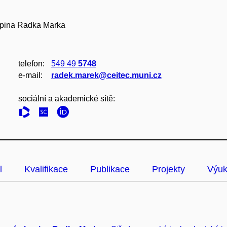
upina Radka Marka
telefon:
549 49
5748
e‑mail:
radek.marek@ceitec.muni.cz
sociální a akademické sítě:
l
Kvalifikace
Publikace
Projekty
Výu