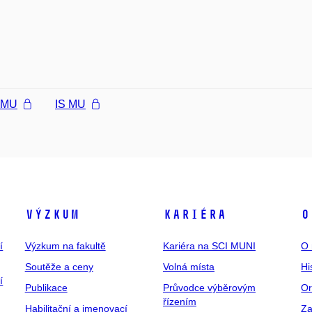
l MU
IS MU
Výzkum
Kariéra
O
í
Výzkum na fakultě
Kariéra na SCI MUNI
O 
Soutěže a ceny
Volná místa
Hi
í
Publikace
Průvodce výběrovým
Or
řízením
Habilitační a jmenovací
Za