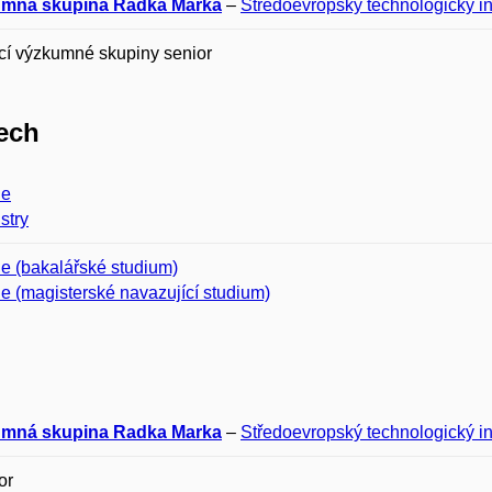
mná skupina Radka Marka
–
Středoevropský technologický ins
cí výzkumné skupiny senior
ech
ie
stry
e (bakalářské studium)
 (magisterské navazující studium)
mná skupina Radka Marka
–
Středoevropský technologický ins
or