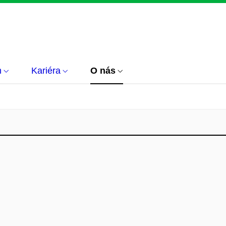
m
Kariéra
O nás