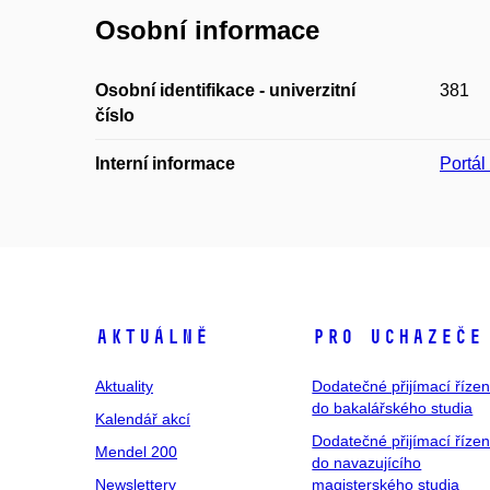
Osobní informace
Osobní identifikace - univerzitní
381
číslo
Interní informace
Portá
Aktuálně
Pro uchazeče
Aktuality
Dodatečné přijímací řízen
do bakalářského studia
Kalendář akcí
Dodatečné přijímací řízen
Mendel 200
do navazujícího
Newslettery
magisterského studia