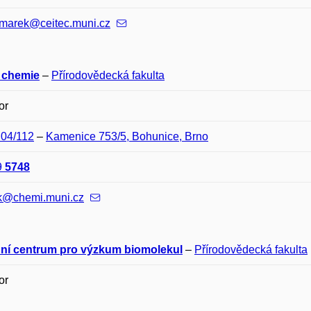
.marek@ceitec.muni.cz
 chemie
–
Přírodovědecká fakulta
or
C04/112
–
Kamenice 753/5, Bohunice, Brno
9
5748
k@chemi.muni.cz
ní centrum pro výzkum biomolekul
–
Přírodovědecká fakulta
or