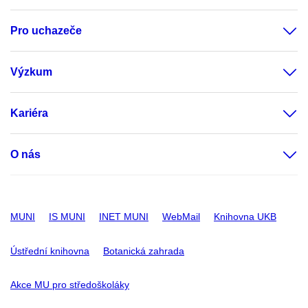
Pro uchazeče
Výzkum
Kariéra
O nás
MUNI
IS MUNI
INET MUNI
WebMail
Knihovna UKB
Ústřední knihovna
Botanická zahrada
Akce MU pro středoškoláky