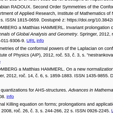
abian RADOUX. Second Order Symmetries of the Confo
rtment of Applied Research, Institute of Mathematics of
26 s. ISSN 1815-0659. Dostupné z: https://doi.org/10.3
MBERG a Matthias HAMMERL. Invariant prolongation of 
nnals of Global Analysis and Geometry
. Springer, 2012,
5-011-9306-9.
URL
info
ies of the conformal powers of the Laplacian on confo
tute of Physics (AIP), 2012, roč. 53, č. 3, s. "nestrank
o
MBERG a Matthias HAMMERL. On a new normalization for
ger, 2012, roč. 14, č. 6, s. 1859-1883. ISSN 1435-9855. 
quantizations for AHS-structures.
Advances in Mathema
708.
info
Killing equation on forms; prolongations and applicat
 2008, roč. 26, č. 3, s. 244-266, 22 s. ISSN 0926-2245.