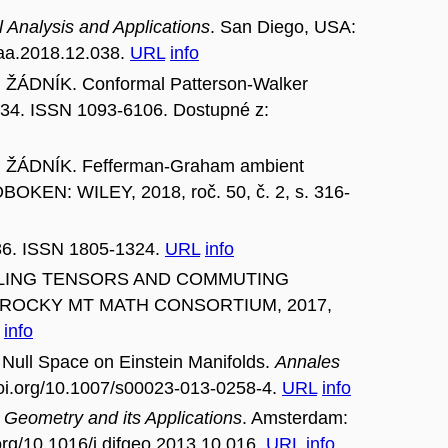
 Analysis and Applications
. San Diego, USA:
jmaa.2018.12.038.
URL
info
ÁDNÍK. Conformal Patterson-Walker
3-734. ISSN 1093-6106. Dostupné z:
 ŽÁDNÍK. Fefferman-Graham ambient
OBOKEN: WILEY, 2018, roč. 50, č. 2, s. 316-
5-36. ISSN 1805-1324.
URL
info
KILLING TENSORS AND COMMUTING
 ROCKY MT MATH CONSORTIUM, 2017,
.
info
ull Space on Einstein Manifolds.
Annales
/doi.org/10.1007/s00023-013-0258-4.
URL
info
l Geometry and its Applications
. Amsterdam:
org/10.1016/j.difgeo.2013.10.016.
URL
info