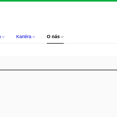
m
Kariéra
O nás