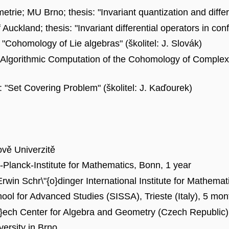
trie; MU Brno; thesis: "Invariant quantization and diffe
uckland; thesis: "Invariant differential operators in con
"Cohomology of Lie algebras" (školitel: J. Slovák)
: "Algorithmic Computation of the Cohomology of Comple
 "Set Covering Problem" (školitel: J. Kaďourek)
vě Univerzitě
-Planck-Institute for Mathematics, Bonn, 1 year
win Schr\"{o}dinger International Institute for Mathemat
hool for Advanced Studies (SISSA), Trieste (Italy), 5 mon
}ech Center for Algebra and Geometry (Czech Republic)
ersity in Brno