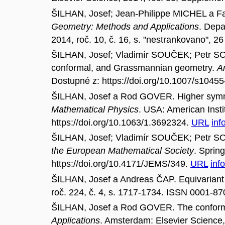
ŠILHAN, Josef; Jean-Philippe MICHEL a F
Geometry: Methods and Applications
. Depa
2014, roč. 10, č. 16, s. "nestrankovano", 
ŠILHAN, Josef; Vladimír SOUČEK; Petr SO
conformal, and Grassmannian geometry.
A
Dostupné z: https://doi.org/10.1007/s1045
ŠILHAN, Josef a Rod GOVER. Higher symmetr
Mathematical Physics
. USA: American Insti
https://doi.org/10.1063/1.3692324.
URL
inf
ŠILHAN, Josef; Vladimír SOUČEK; Petr SO
the European Mathematical Society
. Sprin
https://doi.org/10.4171/JEMS/349.
URL
info
ŠILHAN, Josef a Andreas ČAP. Equivariant 
roč. 224, č. 4, s. 1717-1734. ISSN 0001-8
ŠILHAN, Josef a Rod GOVER. The conformal 
Applications
. Amsterdam: Elsevier Science,