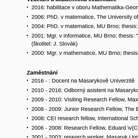
2016: habilitace v oboru Mathematika-Geome
2006: PhD. v matematice, The University of A
2004: PhD. v matematice, MU Brno; thesis: 
2001: Mgr. v informatice, MU Brno; thesis
(školitel: J. Slovák)
2000: Mgr. v mathematice, MU Brno; thesis:
Zaměstnání
2016 - : Docent na Masarykově Univerzitě
2010 - 2016: Odborný asistent na Masaryko
2009 - 2010: Visiting Research Fellow, Max
2008 - 2009: Junior Research Fellow, The Er
2008: CEI research fellow, International Sc
2006 - 2008: Research Fellow, Eduard \v{C
2001 - 2003: research worker, Masaryk Univ