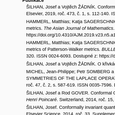
Publikace
ŠILHAN, Josef a Vojtěch ŽÁDNÍK. Conformal
Elsevier, 2019, roč. 473, č. 1, s. 112-140.
HAMMERL, Matthias; Katja SAGERSCHNIG;
metrics.
The Asian Journal of Mathematics
https://doi.org/10.4310/AJM.2019.v23.n5.a
HAMMERL, Matthias; Katja SAGERSCHNIG
metrics of Patterson-Walker metrics.
BULL
320. ISSN 0024-6093. Dostupné z: https://
ŠILHAN, Josef a Vojtěch ŽÁDNÍK. O křivká
MICHEL, Jean-Philippe; Petr SOMBER
SYMMETRIES OF THE LAPLACE OPER
roč. 47, č. 2, s. 587-619. ISSN 0035-7596.
ŠILHAN, Josef a Rod GOVER. Conformal Op
Henri Poincaré
. Switzerland, 2014, roč. 1
ŠILHAN, Josef. Conformally invariant quanti
Elsevier Science, 2014, roč. 33, Supplemen