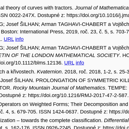
 theory of curves with tractors.
Journal of Mathematical
 ISSN 0022-247X. Dostupné z: https://doi.org/10.1016/j.
 Josef ŠILHAN; Arman TAGHAVI-CHABERT a Vojtěch Ž
. Boston: International Press, 2019, roč. 23, č. 5, s. 70
1.
URL
info
; Josef ŠILHAN; Arman TAGHAVI-CHABERT a Vojtěch
ETIN OF THE LONDON MATHEMATICAL SOCIETY
. H
doi.org/10.1112/blms.12136.
URL
info
ch a křivostech.
Kvaternion
. 2018, roč. 2018, 1-2, s. 2
G a Josef ŠILHAN. PROLONGATION OF SYMMETRIC 
ATOR.
Rocky Mountain Journal of Mathematics
. TEMPE:
 Dostupné z: https://doi.org/10.1216/RMJ-2017-47-2-587
erators on Weighted Forms; Their Decomposition and N
5, č. 4, s. 679-705. ISSN 1424-0637. Dostupné z: https:/
zation – towards the complete classification.
Differentia
t, s. 162-176. ISSN 0926-2245. Dostupné z: https://doi.