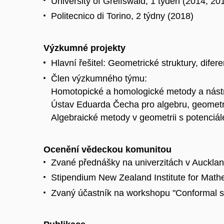
University of Greifswald, 1 týden (2014, 20
Politecnico di Torino, 2 týdny (2018)
Výzkumné projekty
Hlavní řešitel: Geometrické struktury, dif
Člen výzkumného týmu:
Homotopické a homologické metody a nást
Ústav Eduarda Čecha pro algebru, geomet
Algebraické metody v geometrii s potenciá
Ocenění vědeckou komunitou
Zvané přednášky na univerzitách v Aucklan
Stipendium New Zealand Institute for Math
Zvaný účastník na workshopu "Conformal str