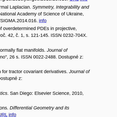
rmal Laplacian.
Symmetry, Integrability and
 National Academy of Science of Ukraine,
842/SIGMA.2014.016.
info
overdetermined PDEs in projective,
 roč. 42, č. 1, s. 121-145. ISSN 0232-704X.
rmally flat manifolds.
Journal of
ovano", 26 s. ISSN 0022-2488. Dostupné z:
 tractor covariant derivatives.
Journal of
Dostupné z:
tics
. San Diego: Elsevier Science, 2010,
ions.
Differential Geometry and its
URL
info