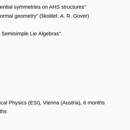
rential symmetries on AHS structures"
formal geometry" (školitel: A. R. Gover)
x Semisimple Lie Algebras"
ical Physics (ESI), Vienna (Austria), 6 months
ths