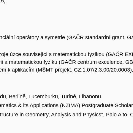
15)
erenciální operátory a symetrie (GAČR standardní grant,
roje úzce související s matematickou fyzikou (GAČR E
rii a matematickou fyziku (GAČR centrum excelence, G
lem k aplikacím (MŠMT projekt, CZ.1.07/2.3.00/20.0003)
du, Berlině, Lucemburku, Turíně, Libanonu
ematics & its Applications (NZIMA) Postgraduate Scholar
ucture in Geometry, Analysis and Physics", Palo Alto, C