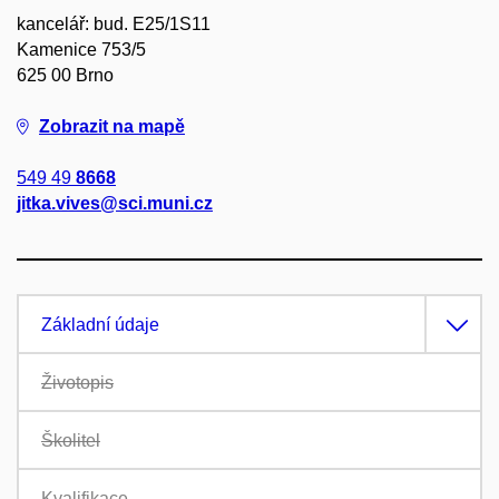
kancelář: bud. E25/1S11
Kamenice 753/5
625 00 Brno
Zobrazit na mapě
549 49
8668
jitka.vives@sci.muni.cz
Základní údaje
Životopis
Školitel
Kvalifikace