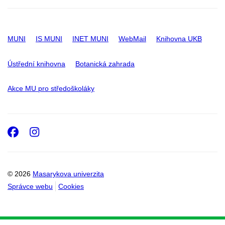
MUNI
IS MUNI
INET MUNI
WebMail
Knihovna UKB
Ústřední knihovna
Botanická zahrada
Akce MU pro středoškoláky
Facebook
Instagram
© 2026
Masarykova univerzita
Správce webu
Cookies