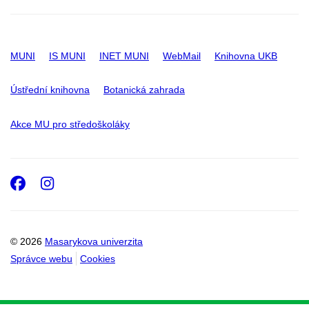
MUNI
IS MUNI
INET MUNI
WebMail
Knihovna UKB
Ústřední knihovna
Botanická zahrada
Akce MU pro středoškoláky
Facebook
Instagram
© 2026
Masarykova univerzita
Správce webu
Cookies