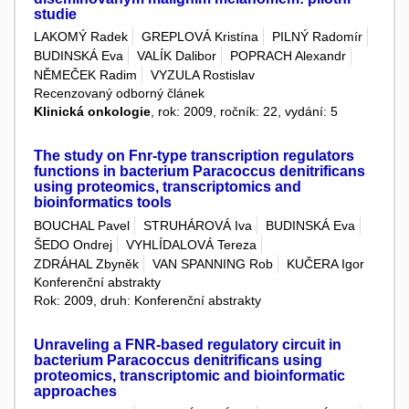
studie
LAKOMÝ Radek
GREPLOVÁ Kristína
PILNÝ Radomír
BUDINSKÁ Eva
VALÍK Dalibor
POPRACH Alexandr
NĚMEČEK Radim
VYZULA Rostislav
Recenzovaný odborný článek
Klinická onkologie
, rok: 2009, ročník: 22, vydání: 5
The study on Fnr-type transcription regulators
functions in bacterium Paracoccus denitrificans
using proteomics, transcriptomics and
bioinformatics tools
BOUCHAL Pavel
STRUHÁROVÁ Iva
BUDINSKÁ Eva
ŠEDO Ondrej
VYHLÍDALOVÁ Tereza
ZDRÁHAL Zbyněk
VAN SPANNING Rob
KUČERA Igor
Konferenční abstrakty
Rok: 2009, druh: Konferenční abstrakty
Unraveling a FNR-based regulatory circuit in
bacterium Paracoccus denitrificans using
proteomics, transcriptomic and bioinformatic
approaches