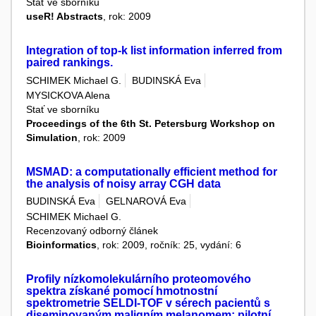
Stať ve sborníku
useR! Abstracts
, rok: 2009
Integration of top-k list information inferred from
paired rankings.
SCHIMEK Michael G.
BUDINSKÁ Eva
MYSICKOVA Alena
Stať ve sborníku
Proceedings of the 6th St. Petersburg Workshop on
Simulation
, rok: 2009
MSMAD: a computationally efficient method for
the analysis of noisy array CGH data
BUDINSKÁ Eva
GELNAROVÁ Eva
SCHIMEK Michael G.
Recenzovaný odborný článek
Bioinformatics
, rok: 2009, ročník: 25, vydání: 6
Profily nízkomolekulárního proteomového
spektra získané pomocí hmotnostní
spektrometrie SELDI-TOF v sérech pacientů s
diseminovaným maligním melanomem: pilotní