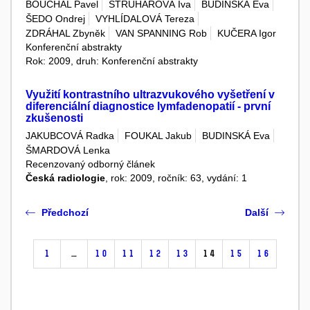
BOUCHAL Pavel
STRUHÁROVÁ Iva
BUDINSKÁ Eva
ŠEDO Ondrej
VYHLÍDALOVÁ Tereza
ZDRÁHAL Zbyněk
VAN SPANNING Rob
KUČERA Igor
Konferenční abstrakty
Rok: 2009, druh: Konferenční abstrakty
Využití kontrastního ultrazvukového vyšetření v
diferenciální diagnostice lymfadenopatií - první
zkušenosti
JAKUBCOVÁ Radka
FOUKAL Jakub
BUDINSKÁ Eva
ŠMARDOVÁ Lenka
Recenzovaný odborný článek
Česká radiologie
, rok: 2009, ročník: 63, vydání: 1
Předchozí
Další
1
…
10
11
12
13
14
15
16