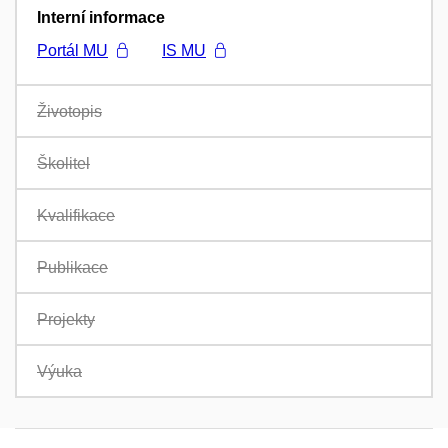
Interní informace
Portál MU
IS MU
Životopis
Školitel
Kvalifikace
Publikace
Projekty
Výuka