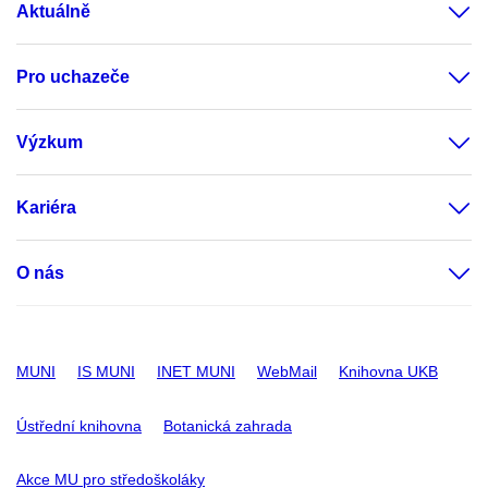
Aktuálně
Pro uchazeče
Výzkum
Kariéra
O nás
MUNI
IS MUNI
INET MUNI
WebMail
Knihovna UKB
Ústřední knihovna
Botanická zahrada
Akce MU pro středoškoláky