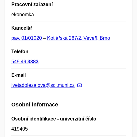
Pracovní zařazení
ekonomka
Kancelář
pav. 01/01020
–
Kotlářská 267/2, Veveří, Brno
Telefon
549 49
3383
E-mail
ivetadolezalova@sci.muni.cz
Osobní informace
Osobní identifikace - univerzitní číslo
419405