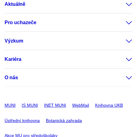
Aktuálně
Pro uchazeče
Výzkum
Kariéra
O nás
MUNI
IS MUNI
INET MUNI
WebMail
Knihovna UKB
Ústřední knihovna
Botanická zahrada
Akce MU pro středoškoláky