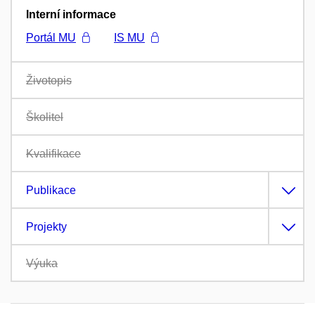
Interní informace
Portál MU
IS MU
Životopis
Školitel
Kvalifikace
Publikace
Projekty
Výuka