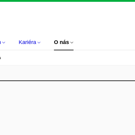
m
Kariéra
O nás
á