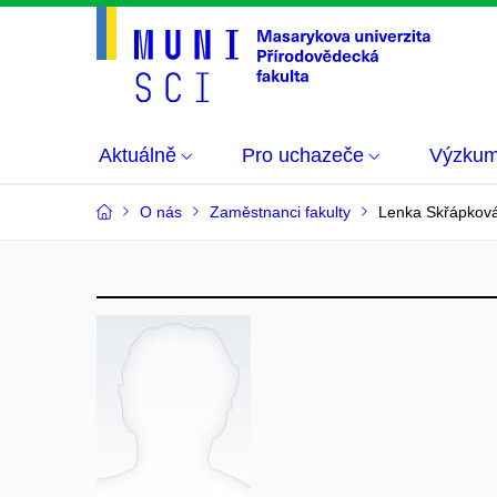
Aktuálně
Pro uchazeče
Výzku
O nás
Zaměstnanci fakulty
Lenka Skřápkov