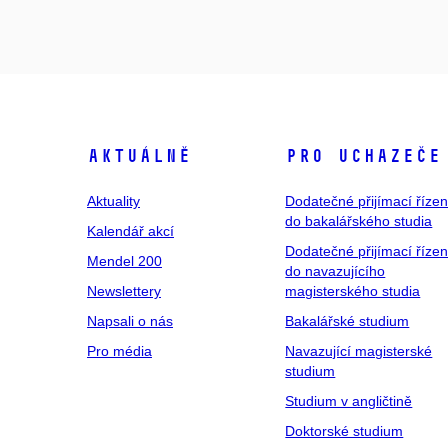
Aktuálně
Pro uchazeče
Aktuality
Dodatečné přijímací řízen
do bakalářského studia
Kalendář akcí
Dodatečné přijímací řízen
Mendel 200
do navazujícího
Newslettery
magisterského studia
Napsali o nás
Bakalářské studium
Pro média
Navazující magisterské
studium
Studium v angličtině
Doktorské studium