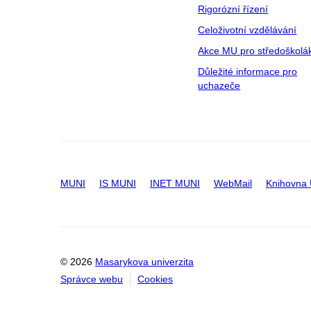
Rigorózní řízení
Celoživotní vzdělávání
Akce MU pro středoškolá
Důležité informace pro
uchazeče
MUNI
IS MUNI
INET MUNI
WebMail
Knihovna
© 2026
Masarykova univerzita
Správce webu
Cookies