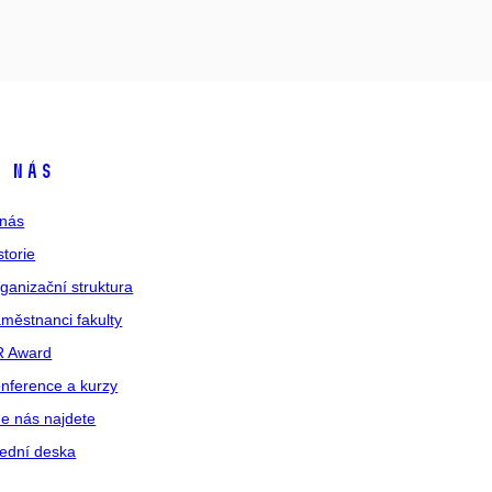
 nás
nás
storie
ganizační struktura
městnanci fakulty
R Award
nference a kurzy
e nás najdete
ední deska