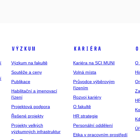
Výzkum
Kariéra
O
í
Výzkum na fakultě
Kariéra na SCI MUNI
O 
Soutěže a ceny
Volná místa
Hi
í
Publikace
Průvodce výběrovým
Or
řízením
Habilitační a jmenovací
Za
řízení
Rozvoj kariéry
H
Projektová podpora
O fakultě
Ko
Řešené projekty
HR strategie
Kd
Projekty velkých
Personální oddělení
Úř
výzkumných infrastruktur
Etika v pracovním prostředí